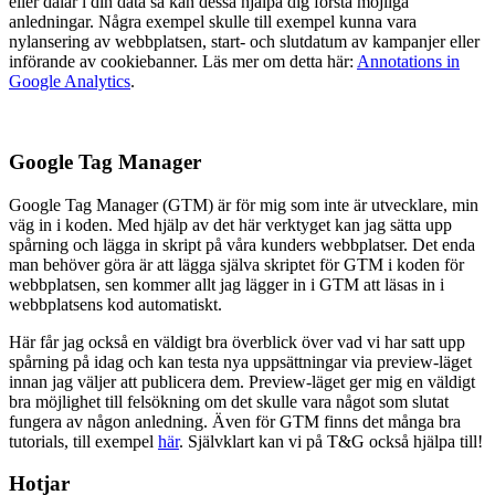
eller dalar i din data så kan dessa hjälpa dig förstå möjliga
anledningar. Några exempel skulle till exempel kunna vara
nylansering av webbplatsen, start- och slutdatum av kampanjer eller
införande av cookiebanner. Läs mer om detta här:
Annotations in
Google Analytics
.
Google Tag Manager
Google Tag Manager (GTM) är för mig som inte är utvecklare, min
väg in i koden. Med hjälp av det här verktyget kan jag sätta upp
spårning och lägga in skript på våra kunders webbplatser. Det enda
man behöver göra är att lägga själva skriptet för GTM i koden för
webbplatsen, sen kommer allt jag lägger in i GTM att läsas in i
webbplatsens kod automatiskt.
Här får jag också en väldigt bra överblick över vad vi har satt upp
spårning på idag och kan testa nya uppsättningar via preview-läget
innan jag väljer att publicera dem. Preview-läget ger mig en väldigt
bra möjlighet till felsökning om det skulle vara något som slutat
fungera av någon anledning. Även för GTM finns det många bra
tutorials, till exempel
här
. Självklart kan vi på T&G också hjälpa till!
Hotjar