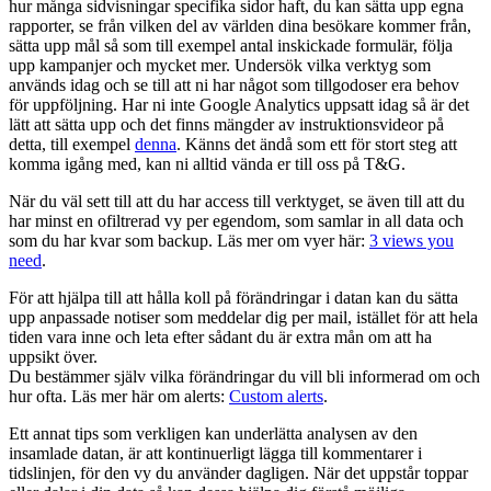
hur många sidvisningar specifika sidor haft, du kan sätta upp egna
rapporter, se från vilken del av världen dina besökare kommer från,
sätta upp mål så som till exempel antal inskickade formulär, följa
upp kampanjer och mycket mer. Undersök vilka verktyg som
används idag och se till att ni har något som tillgodoser era behov
för uppföljning. Har ni inte Google Analytics uppsatt idag så är det
lätt att sätta upp och det finns mängder av instruktionsvideor på
detta, till exempel
denna
. Känns det ändå som ett för stort steg att
komma igång med, kan ni alltid vända er till oss på T&G.
När du väl sett till att du har access till verktyget, se även till att du
har minst en ofiltrerad vy per egendom, som samlar in all data och
som du har kvar som backup. Läs mer om vyer här:
3 views you
need
.
För att hjälpa till att hålla koll på förändringar i datan kan du sätta
upp anpassade notiser som meddelar dig per mail, istället för att hela
tiden vara inne och leta efter sådant du är extra mån om att ha
uppsikt över.
Du bestämmer själv vilka förändringar du vill bli informerad om och
hur ofta. Läs mer här om alerts:
Custom alerts
.
Ett annat tips som verkligen kan underlätta analysen av den
insamlade datan, är att kontinuerligt lägga till kommentarer i
tidslinjen, för den vy du använder dagligen. När det uppstår toppar