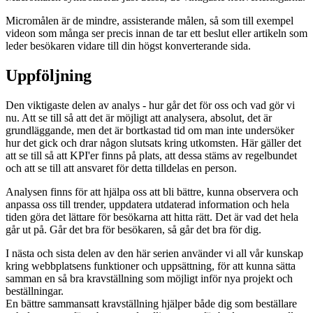
Micromålen är de mindre, assisterande målen, så som till exempel
videon som många ser precis innan de tar ett beslut eller artikeln som
leder besökaren vidare till din högst konverterande sida.
Uppföljning
Den viktigaste delen av analys - hur går det för oss och vad gör vi
nu. Att se till så att det är möjligt att analysera, absolut, det är
grundläggande, men det är bortkastad tid om man inte undersöker
hur det gick och drar någon slutsats kring utkomsten. Här gäller det
att se till så att KPI'er finns på plats, att dessa stäms av regelbundet
och att se till att ansvaret för detta tilldelas en person.
Analysen finns för att hjälpa oss att bli bättre, kunna observera och
anpassa oss till trender, uppdatera utdaterad information och hela
tiden göra det lättare för besökarna att hitta rätt. Det är vad det hela
går ut på. Går det bra för besökaren, så går det bra för dig.
I nästa och sista delen av den här serien använder vi all vår kunskap
kring webbplatsens funktioner och uppsättning, för att kunna sätta
samman en så bra kravställning som möjligt inför nya projekt och
beställningar.
En bättre sammansatt kravställning hjälper både dig som beställare