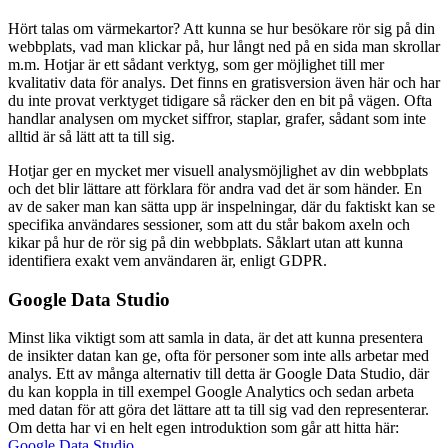
Hört talas om värmekartor? Att kunna se hur besökare rör sig på din
webbplats, vad man klickar på, hur långt ned på en sida man skrollar
m.m. Hotjar är ett sådant verktyg, som ger möjlighet till mer
kvalitativ data för analys. Det finns en gratisversion även här och har
du inte provat verktyget tidigare så räcker den en bit på vägen. Ofta
handlar analysen om mycket siffror, staplar, grafer, sådant som inte
alltid är så lätt att ta till sig.
Hotjar ger en mycket mer visuell analysmöjlighet av din webbplats
och det blir lättare att förklara för andra vad det är som händer. En
av de saker man kan sätta upp är inspelningar, där du faktiskt kan se
specifika användares sessioner, som att du står bakom axeln och
kikar på hur de rör sig på din webbplats. Såklart utan att kunna
identifiera exakt vem användaren är, enligt GDPR.
Google Data Studio
Minst lika viktigt som att samla in data, är det att kunna presentera
de insikter datan kan ge, ofta för personer som inte alls arbetar med
analys. Ett av många alternativ till detta är Google Data Studio, där
du kan koppla in till exempel Google Analytics och sedan arbeta
med datan för att göra det lättare att ta till sig vad den representerar.
Om detta har vi en helt egen introduktion som går att hitta här:
Google Data Studio
.