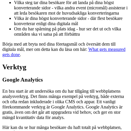
Vilka steg tar dina besökare för att landa på dina högst
konverterande sidor - vilka andra event (micromål) assisterar i
att leda besökaren mot de huvudsakliga konverteringarna
Vilka är dina högst konverterande sidor - där flest besökare
konverterar enligt dina digitala mål
Om du har spårning på plats idag - hur ser det ut och vilka
områden ska vi satsa på att förbättra
Börja med att bryta ned dina företagsmål och översätt dem till
digitala mål, mer om detta kan du läsa om här:
What gets measured
gets done
.
Verktyg
Google Analytics
En bra start är att undersöka om du har tillgång till webbplatsens
analysverktyg. Det finns många exempel på verktyg, både externa
och ofta redan inkluderade i olika CMS och appar. Ett vanligt
förekommande verktyg är Google Analytics. Google Analytics är
gratis, även om det går att uppgradera vid behov, och ger en stor
mängd kvantitativ data för analys.
Här kan du se hur många besökare du haft totalt på webbplatsen,