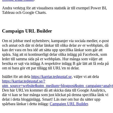
Andra verktyg för att visualisera statistik är till exempel Power BI,
Tableau och Google Charts.
Campaign URL Builder
Om ni jobbar med nyhetsbrev, kampanjer via sociala medier, e-post
och annat och där ni delar länkar till olika delar av er webbplats, då
kan det vara en bra idé att sätta upp specifika länkar som går att
spåra. Säg att ni kontinuerligt delar olika inlägg på Facebook, som
leder till samma sida på er webbplats. Hur många som väljer att
besöka er sajt via inlägg A respektive inlägg B går lätt att få reda på
om ni bara gör ett par tillägg till URL'en ni delar.
Istället för att dela
https://karriar.tedgustaf.se
, väljer vi att dela
https://karriar.tedgustaf.se/?
utm_source=website&utm_medium=blogpost&utm_campaign=analy
Den här URL'en kommer då att skicka data till Google Analytics,
där vi kan se hur många som just klickat på denna specifika länk vi
delat i detta blogginlägg. Smart! Läs mer om hur du sätter upp
spårbara länkar i detta inlägg:
Campaign URL Builder
.