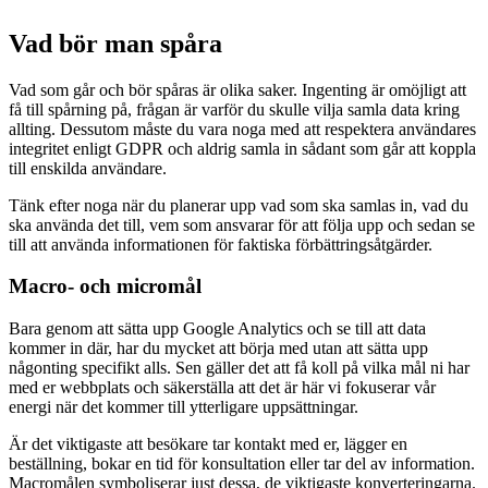
Vad bör man spåra
Vad som går och bör spåras är olika saker. Ingenting är omöjligt att
få till spårning på, frågan är varför du skulle vilja samla data kring
allting. Dessutom måste du vara noga med att respektera användares
integritet enligt GDPR och aldrig samla in sådant som går att koppla
till enskilda användare.
Tänk efter noga när du planerar upp vad som ska samlas in, vad du
ska använda det till, vem som ansvarar för att följa upp och sedan se
till att använda informationen för faktiska förbättringsåtgärder.
Macro- och micromål
Bara genom att sätta upp Google Analytics och se till att data
kommer in där, har du mycket att börja med utan att sätta upp
någonting specifikt alls. Sen gäller det att få koll på vilka mål ni har
med er webbplats och säkerställa att det är här vi fokuserar vår
energi när det kommer till ytterligare uppsättningar.
Är det viktigaste att besökare tar kontakt med er, lägger en
beställning, bokar en tid för konsultation eller tar del av information.
Macromålen symboliserar just dessa, de viktigaste konverteringarna.