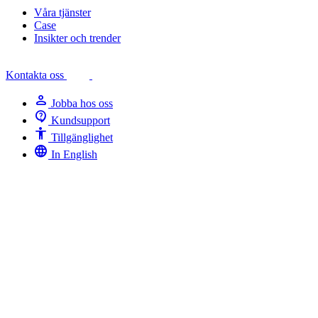
Våra tjänster
Case
Insikter och trender
Kontakta oss
person
Jobba hos oss
contact_support
Kundsupport
Accessibility
Tillgänglighet
language
In English