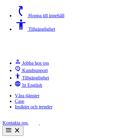
switch_access_shortcut
Hoppa till innehåll
Accessibility
Tillgänglighet
person
Jobba hos oss
contact_support
Kundsupport
Accessibility
Tillgänglighet
language
In English
Våra tjänster
Case
Insikter och trender
Kontakta oss
menu
close