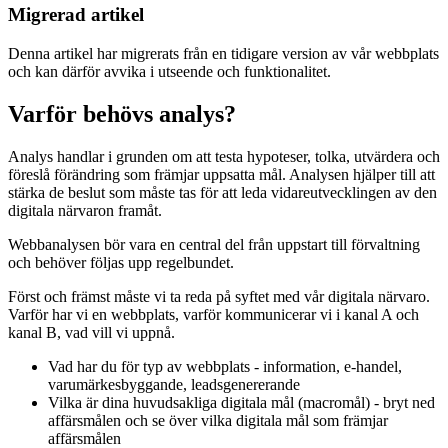
Migrerad artikel
Denna artikel har migrerats från en tidigare version av vår webbplats
och kan därför avvika i utseende och funktionalitet.
Varför behövs analys?
Analys handlar i grunden om att testa hypoteser, tolka, utvärdera och
föreslå förändring som främjar uppsatta mål. Analysen hjälper till att
stärka de beslut som måste tas för att leda vidareutvecklingen av den
digitala närvaron framåt.
Webbanalysen bör vara en central del från uppstart till förvaltning
och behöver följas upp regelbundet.
Först och främst måste vi ta reda på syftet med vår digitala närvaro.
Varför har vi en webbplats, varför kommunicerar vi i kanal A och
kanal B, vad vill vi uppnå.
Vad har du för typ av webbplats - information, e-handel,
varumärkesbyggande, leadsgenererande
Vilka är dina huvudsakliga digitala mål (macromål) - bryt ned
affärsmålen och se över vilka digitala mål som främjar
affärsmålen