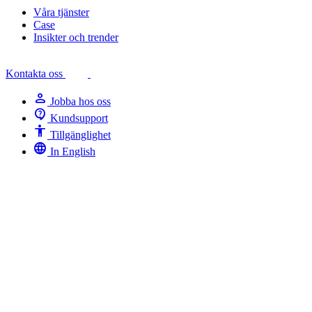
Våra tjänster
Case
Insikter och trender
Kontakta oss
person
Jobba hos oss
contact_support
Kundsupport
Accessibility
Tillgänglighet
language
In English