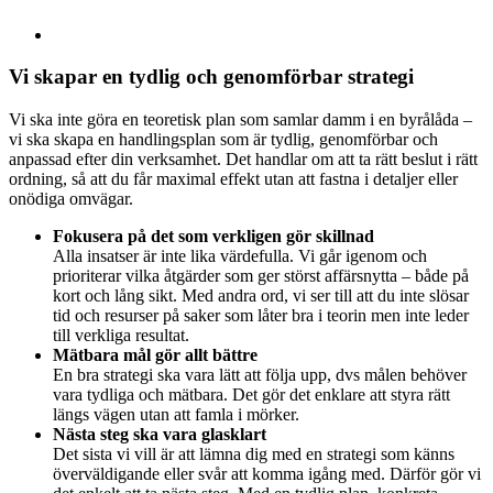
Vi skapar en tydlig och genomförbar strategi
Vi ska inte göra en teoretisk plan som samlar damm i en byrålåda –
vi ska skapa en handlingsplan som är tydlig, genomförbar och
anpassad efter din verksamhet. Det handlar om att ta rätt beslut i rätt
ordning, så att du får maximal effekt utan att fastna i detaljer eller
onödiga omvägar.
Fokusera på det som verkligen gör skillnad
Alla insatser är inte lika värdefulla. Vi går igenom och
prioriterar vilka åtgärder som ger störst affärsnytta – både på
kort och lång sikt. Med andra ord, vi ser till att du inte slösar
tid och resurser på saker som låter bra i teorin men inte leder
till verkliga resultat.
Mätbara mål gör allt bättre
En bra strategi ska vara lätt att följa upp, dvs målen behöver
vara tydliga och mätbara. Det gör det enklare att styra rätt
längs vägen utan att famla i mörker.
Nästa steg ska vara glasklart
Det sista vi vill är att lämna dig med en strategi som känns
överväldigande eller svår att komma igång med. Därför gör vi