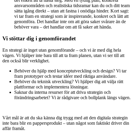
det enkelt att ta nästa steg. Med en tydlig plan, konkreta
ansvarsområden och realistiska tidsramar kan du och ditt team
sätta igång direkt – utan att fastna i onödiga hinder. Kort sagt:
vi tar fram en strategi som är inspirerande, konkret och lätt att
genomföra. Det handlar inte om att göra saker svårare än de
behöver vara – det handlar om att få saker att hända.
Vi stöttar dig i genomförandet
En strategi är inget utan genomförande – och vi är med dig hela
vägen. Vi hjälper inte bara till att ta fram planen, utan vi ser till att
den också blir verklighet.
Behöver du hjälp med konceptutveckling och design? Vi tar
fram prototyper och testar idéer med riktiga användare.
Behöver du teknisk utveckling? Vi hjälper dig att välja rätt
plattformar och implementera lösningar.
Saknar du interna resurser för att driva strategin och
förändringsarbetet? Vi är rådgivare och bollplank längs vägen.
Vårt mål är att du ska känna dig trygg med att den digitala strategin
inte bara blir en pappersprodukt – utan något som faktiskt driver din
affär framåt.