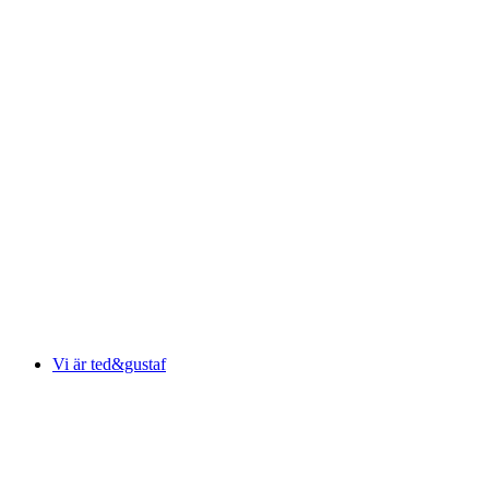
Vi är ted&gustaf