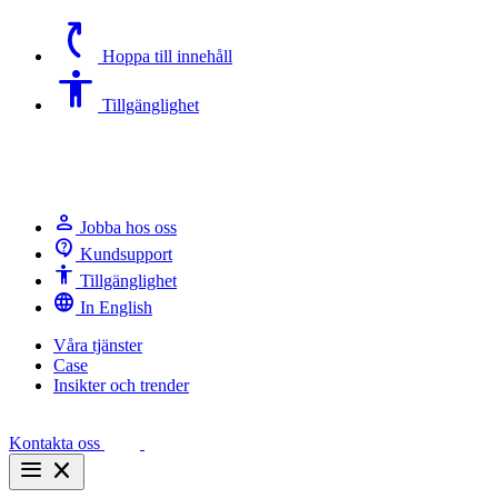
switch_access_shortcut
Hoppa till innehåll
Accessibility
Tillgänglighet
person
Jobba hos oss
contact_support
Kundsupport
Accessibility
Tillgänglighet
language
In English
Våra tjänster
Case
Insikter och trender
Kontakta oss
menu
close