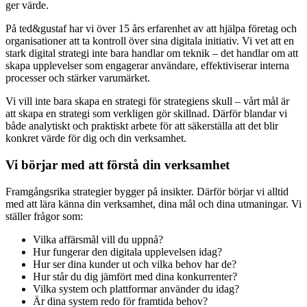
ger värde.
På ted&gustaf har vi över 15 års erfarenhet av att hjälpa företag och
organisationer att ta kontroll över sina digitala initiativ. Vi vet att en
stark digital strategi inte bara handlar om teknik – det handlar om att
skapa upplevelser som engagerar användare, effektiviserar interna
processer och stärker varumärket.
Vi vill inte bara skapa en strategi för strategiens skull – vårt mål är
att skapa en strategi som verkligen gör skillnad. Därför blandar vi
både analytiskt och praktiskt arbete för att säkerställa att det blir
konkret värde för dig och din verksamhet.
Vi börjar med att förstå din verksamhet
Framgångsrika strategier bygger på insikter. Därför börjar vi alltid
med att lära känna din verksamhet, dina mål och dina utmaningar. Vi
ställer frågor som:
Vilka affärsmål vill du uppnå?
Hur fungerar den digitala upplevelsen idag?
Hur ser dina kunder ut och vilka behov har de?
Hur står du dig jämfört med dina konkurrenter?
Vilka system och plattformar använder du idag?
Är dina system redo för framtida behov?