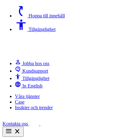
switch_access_shortcut
Hoppa till innehåll
Accessibility
Tillgänglighet
person
Jobba hos oss
contact_support
Kundsupport
Accessibility
Tillgänglighet
language
In English
Våra tjänster
Case
Insikter och trender
Kontakta oss
menu
close