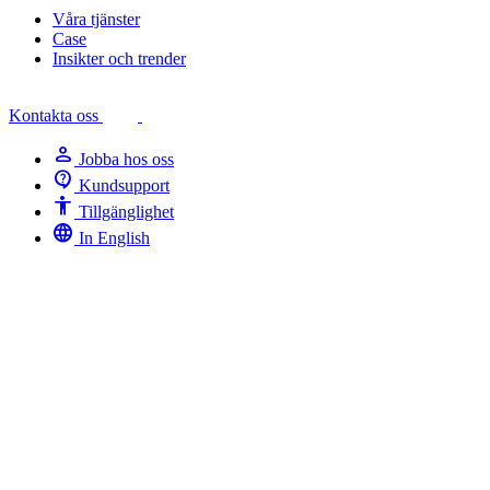
Våra tjänster
Case
Insikter och trender
Kontakta oss
person
Jobba hos oss
contact_support
Kundsupport
Accessibility
Tillgänglighet
language
In English