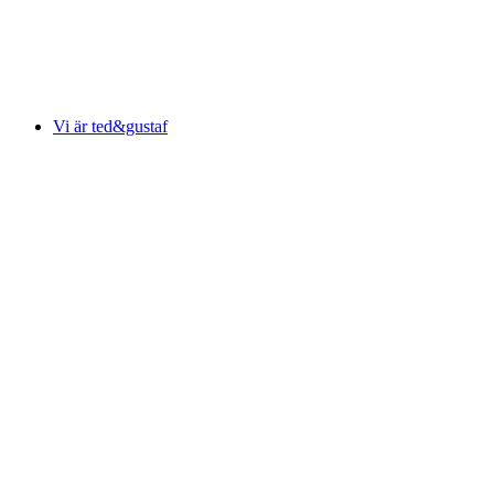
Vi är ted&gustaf