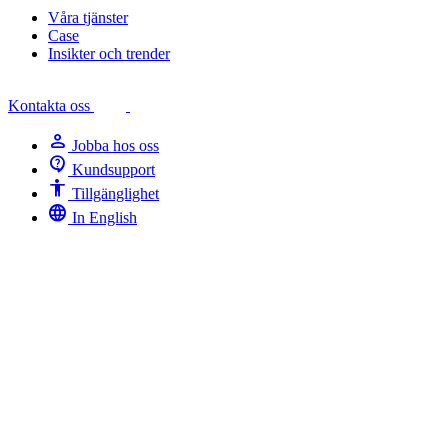
Våra tjänster
Case
Insikter och trender
Kontakta oss
person
Jobba hos oss
contact_support
Kundsupport
Accessibility
Tillgänglighet
language
In English