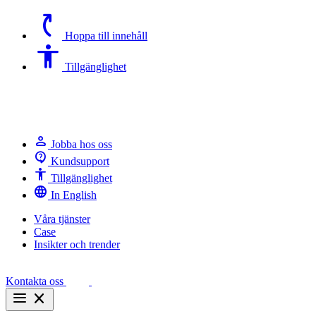
switch_access_shortcut
Hoppa till innehåll
Accessibility
Tillgänglighet
person
Jobba hos oss
contact_support
Kundsupport
Accessibility
Tillgänglighet
language
In English
Våra tjänster
Case
Insikter och trender
Kontakta oss
menu
close