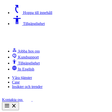
switch_access_shortcut
Hoppa till innehåll
Accessibility
Tillgänglighet
person
Jobba hos oss
contact_support
Kundsupport
Accessibility
Tillgänglighet
language
In English
Våra tjänster
Case
Insikter och trender
Kontakta oss
menu
close