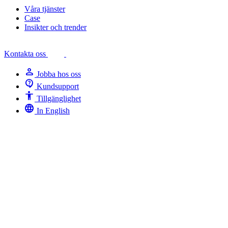
Våra tjänster
Case
Insikter och trender
Kontakta oss
person
Jobba hos oss
contact_support
Kundsupport
Accessibility
Tillgänglighet
language
In English