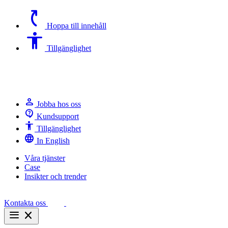
switch_access_shortcut
Hoppa till innehåll
Accessibility
Tillgänglighet
person
Jobba hos oss
contact_support
Kundsupport
Accessibility
Tillgänglighet
language
In English
Våra tjänster
Case
Insikter och trender
Kontakta oss
menu
close