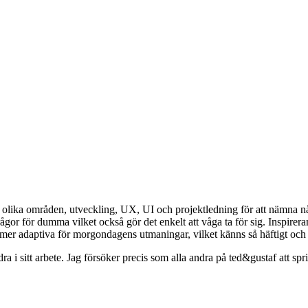
 olika områden, utveckling, UX, UI och projektledning för att nämna någ
rågor för dumma vilket också gör det enkelt att våga ta för sig. Inspire
a mer adaptiva för morgondagens utmaningar, vilket känns så häftigt och
a i sitt arbete. Jag försöker precis som alla andra på ted&gustaf att spri