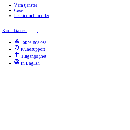
Våra tjänster
Case
Insikter och trender
Kontakta oss
person
Jobba hos oss
contact_support
Kundsupport
Accessibility
Tillgänglighet
language
In English