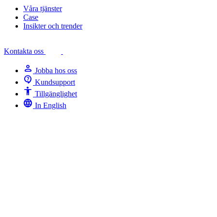
Våra tjänster
Case
Insikter och trender
Kontakta oss
person
Jobba hos oss
contact_support
Kundsupport
Accessibility
Tillgänglighet
language
In English