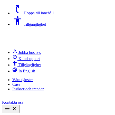
switch_access_shortcut
Hoppa till innehåll
Accessibility
Tillgänglighet
person
Jobba hos oss
contact_support
Kundsupport
Accessibility
Tillgänglighet
language
In English
Våra tjänster
Case
Insikter och trender
Kontakta oss
menu
close