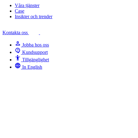
Våra tjänster
Case
Insikter och trender
Kontakta oss
person
Jobba hos oss
contact_support
Kundsupport
Accessibility
Tillgänglighet
language
In English