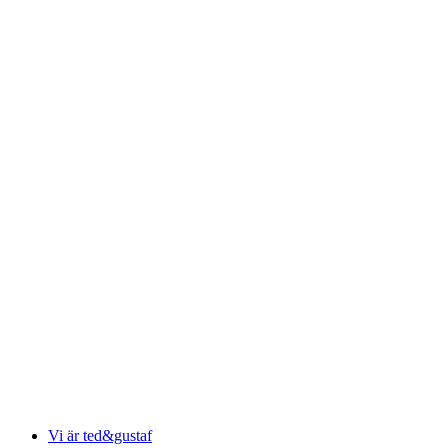
Vi är ted&gustaf