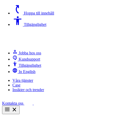
switch_access_shortcut
Hoppa till innehåll
Accessibility
Tillgänglighet
person
Jobba hos oss
contact_support
Kundsupport
Accessibility
Tillgänglighet
language
In English
Våra tjänster
Case
Insikter och trender
Kontakta oss
menu
close