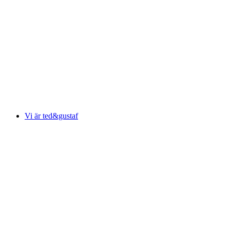
Vi är ted&gustaf