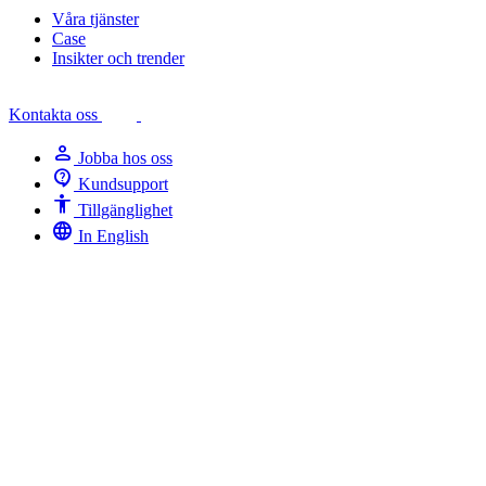
Våra tjänster
Case
Insikter och trender
Kontakta oss
person
Jobba hos oss
contact_support
Kundsupport
Accessibility
Tillgänglighet
language
In English