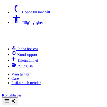
switch_access_shortcut
Hoppa till innehåll
Accessibility
Tillgänglighet
person
Jobba hos oss
contact_support
Kundsupport
Accessibility
Tillgänglighet
language
In English
Våra tjänster
Case
Insikter och trender
Kontakta oss
menu
close