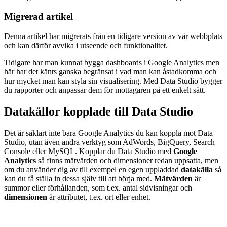
Migrerad artikel
Denna artikel har migrerats från en tidigare version av vår webbplats
och kan därför avvika i utseende och funktionalitet.
Tidigare har man kunnat bygga dashboards i Google Analytics men
här har det känts ganska begränsat i vad man kan åstadkomma och
hur mycket man kan styla sin visualisering. Med Data Studio bygger
du rapporter och anpassar dem för mottagaren på ett enkelt sätt.
Datakällor kopplade till Data Studio
Det är såklart inte bara Google Analytics du kan koppla mot Data
Studio, utan även andra verktyg som AdWords, BigQuery, Search
Console eller MySQL. Kopplar du Data Studio med
Google
Analytics
så finns mätvärden och dimensioner redan uppsatta, men
om du använder dig av till exempel en egen uppladdad
datakälla
så
kan du få ställa in dessa själv till att börja med.
Mätvärden
är
summor eller förhållanden, som t.ex. antal sidvisningar och
dimensionen
är attributet, t.ex. ort eller enhet.