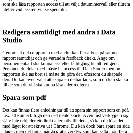
som ska läsa rapporten access till att välja datumintervall eller filtrera
utefter vad läsaren vill se specifikt.
Redigera samtidigt med andra i Data
Studio
Genom att dela rapporten med andra kan fler arbeta på samma
rapport samtidigt och ge varandra feedback
direkt
. Ange om
personen enbart ska kunna läsa eller få tillgång till att redigera.
Personen du delar med måste ha access till Data Studio men om
rapporten ska tas bort så måste du göra det, eftersom du skapade
den. Du kan även välja att skapa en delbar länk, som du kan skicka
till de som du vill ska kunna läsa eller redigera.
Spara som pdf
Det kan finnas flera anledningar till att spara sin rapport som en pdf,
t.ex. att kunna bifoga den i ett mailutskick. Även fast verktyget i sig
själv inte erbjuder ett direkt alternativ till detta, så kan du lösa det
med läget för att skriva ut i Chrome. Du kan dock bara spara en sida
i taget, men det finns många gratis verktyg som kan sätta ihop flera