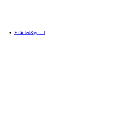
Vi är ted&gustaf