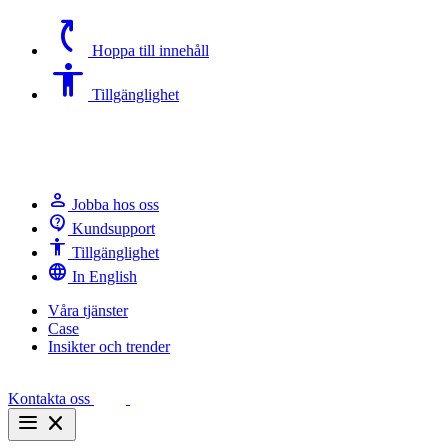
switch_access_shortcut
Hoppa till innehåll
Accessibility
Tillgänglighet
person
Jobba hos oss
contact_support
Kundsupport
Accessibility
Tillgänglighet
language
In English
Våra tjänster
Case
Insikter och trender
Kontakta oss
menu
close