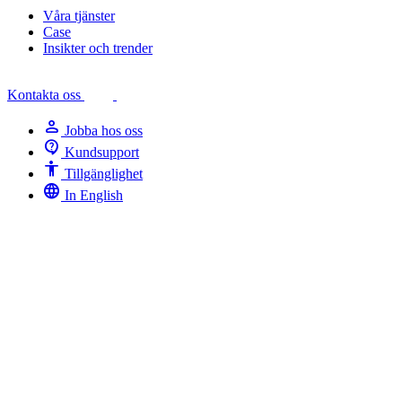
Våra tjänster
Case
Insikter och trender
Kontakta oss
person
Jobba hos oss
contact_support
Kundsupport
Accessibility
Tillgänglighet
language
In English