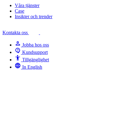
Våra tjänster
Case
Insikter och trender
Kontakta oss
person
Jobba hos oss
contact_support
Kundsupport
Accessibility
Tillgänglighet
language
In English