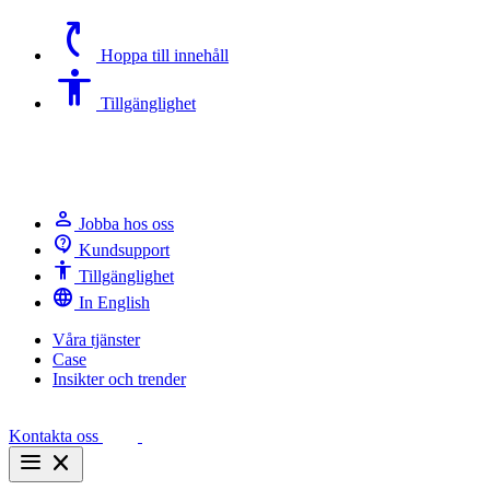
switch_access_shortcut
Hoppa till innehåll
Accessibility
Tillgänglighet
person
Jobba hos oss
contact_support
Kundsupport
Accessibility
Tillgänglighet
language
In English
Våra tjänster
Case
Insikter och trender
Kontakta oss
menu
close