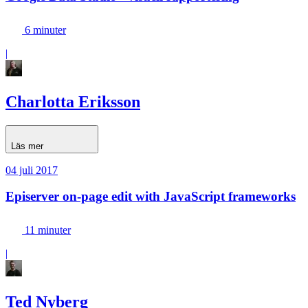
6 minuter
|
Charlotta Eriksson
Läs mer
04 juli 2017
Episerver on-page edit with JavaScript frameworks
11 minuter
|
Ted Nyberg