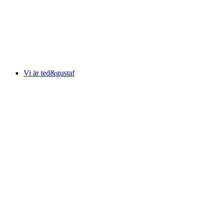
Vi är ted&gustaf