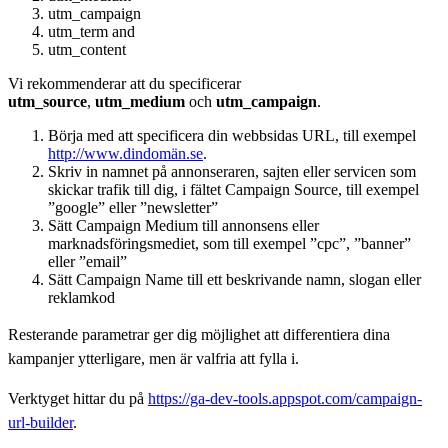
utm_campaign
utm_term and
utm_content
Vi rekommenderar att du specificerar
utm_source
,
utm_medium
och
utm_campaign
.
Börja med att specificera din webbsidas URL, till exempel
http://www.dindomän.se
.
Skriv in namnet på annonseraren, sajten eller servicen som
skickar trafik till dig, i fältet Campaign Source, till exempel
”google” eller ”newsletter”
Sätt Campaign Medium till annonsens eller
marknadsföringsmediet, som till exempel ”cpc”, ”banner”
eller ”email”
Sätt Campaign Name till ett beskrivande namn, slogan eller
reklamkod
Resterande parametrar ger dig möjlighet att differentiera dina
kampanjer ytterligare, men är valfria att fylla i.
Verktyget hittar du på
https://ga-dev-tools.appspot.com/campaign-
url-builder
.