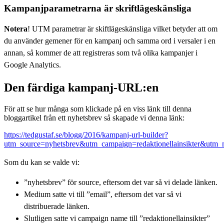
Kampanjparametrarna är skriftlägeskänsliga
Notera
!
UTM parametrar är skiftlägeskänsliga vilket betyder att om
du använder gemener för en kampanj och samma ord i versaler i en
annan, så kommer de att registreras som två olika kampanjer i
Google Analytics.
Den färdiga kampanj-URL:en
För att se hur många som klickade på en viss länk till denna
bloggartikel från ett nyhetsbrev så skapade vi denna länk:
https://tedgustaf.se/blogg/2016/kampanj-url-builder?
utm_source=nyhetsbrev&utm_campaign=redaktionellainsikter&utm
Som du kan se valde vi:
”nyhetsbrev” för source, eftersom det var så vi delade länken.
Medium satte vi till ”email”, eftersom det var så vi
distribuerade länken.
Slutligen satte vi campaign name till ”redaktionellainsikter”