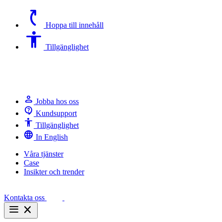
switch_access_shortcut
Hoppa till innehåll
Accessibility
Tillgänglighet
person
Jobba hos oss
contact_support
Kundsupport
Accessibility
Tillgänglighet
language
In English
Våra tjänster
Case
Insikter och trender
Kontakta oss
menu
close