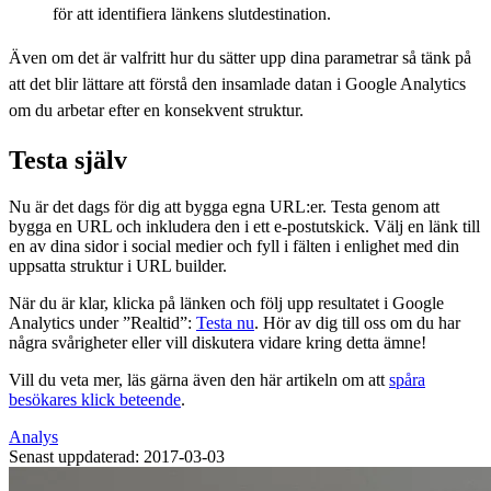
för att identifiera länkens slutdestination.
Även om det är valfritt hur du sätter upp dina parametrar så tänk på
att det blir lättare att förstå den insamlade datan i Google Analytics
om du arbetar efter en konsekvent struktur.
Testa själv
Nu är det dags för dig att bygga egna URL:er. Testa genom att
bygga en URL och inkludera den i ett e-postutskick. Välj en länk till
en av dina sidor i social medier och fyll i fälten i enlighet med din
uppsatta struktur i URL builder.
När du är klar, klicka på länken och följ upp resultatet i Google
Analytics under ”Realtid”:
Testa nu
. Hör av dig till oss om du har
några svårigheter eller vill diskutera vidare kring detta ämne!
Vill du veta mer, läs gärna även den här artikeln om att
spåra
besökares klick beteende
.
Analys
Senast uppdaterad: 2017-03-03