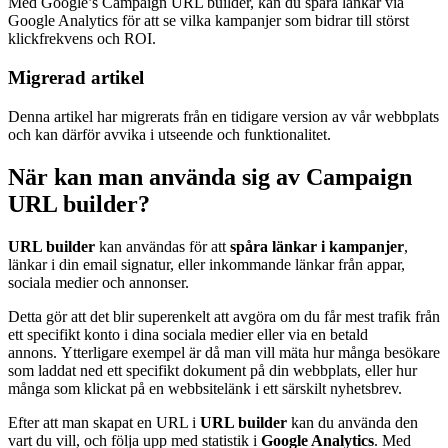
Med Google’s Campaign URL builder, kan du spåra länkar via
Google Analytics för att se vilka kampanjer som bidrar till störst
klickfrekvens och ROI.
Migrerad artikel
Denna artikel har migrerats från en tidigare version av vår webbplats
och kan därför avvika i utseende och funktionalitet.
När kan man använda sig av Campaign
URL builder?
URL builder
kan användas för att
spåra länkar i kampanjer
,
länkar i din email signatur, eller inkommande länkar från appar,
sociala medier och annonser.
Detta gör att det blir superenkelt att avgöra om du får mest trafik från
ett specifikt konto i dina sociala medier eller via en betald
annons.
Ytterligare exempel är då man vill mäta hur många besökare
som laddat ned ett specifikt dokument på din webbplats, eller hur
många som klickat på en webbsitelänk i ett särskilt nyhetsbrev.
Efter att man skapat en URL i
URL builder
kan du använda den
vart du vill, och följa upp med statistik i
Google Analytics
. Med