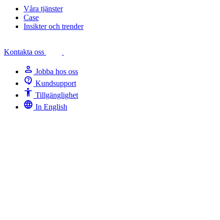
Våra tjänster
Case
Insikter och trender
Kontakta oss
person
Jobba hos oss
contact_support
Kundsupport
Accessibility
Tillgänglighet
language
In English