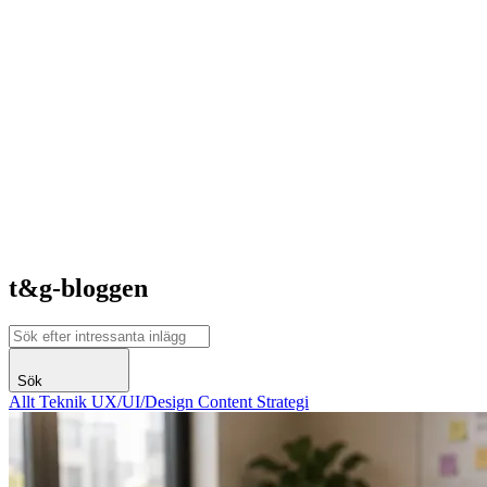
t&g-bloggen
Sök
Allt
Teknik
UX/UI/Design
Content
Strategi