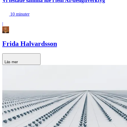
Vi testade samma idé i fem AI-designverktyg
10 minuter
|
Frida Halvardsson
Läs mer