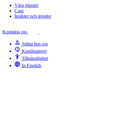
Våra tjänster
Case
Insikter och trender
Kontakta oss
person
Jobba hos oss
contact_support
Kundsupport
Accessibility
Tillgänglighet
language
In English