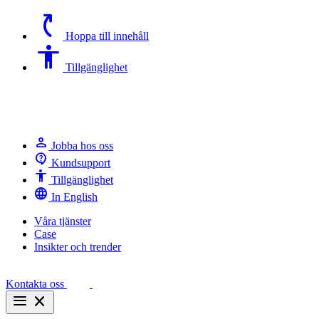
switch_access_shortcut
Hoppa till innehåll
Accessibility
Tillgänglighet
person
Jobba hos oss
contact_support
Kundsupport
Accessibility
Tillgänglighet
language
In English
Våra tjänster
Case
Insikter och trender
Kontakta oss
menu
close