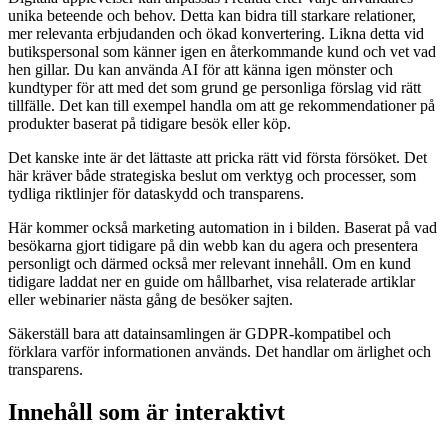
unika beteende och behov. Detta kan bidra till starkare relationer,
mer relevanta erbjudanden och ökad konvertering. Likna detta vid
butikspersonal som känner igen en återkommande kund och vet vad
hen gillar. Du kan använda AI för att känna igen mönster och
kundtyper för att med det som grund ge personliga förslag vid rätt
tillfälle. Det kan till exempel handla om att ge rekommendationer på
produkter baserat på tidigare besök eller köp.
Det kanske inte är det lättaste att pricka rätt vid första försöket. Det
här kräver både strategiska beslut om verktyg och processer, som
tydliga riktlinjer för dataskydd och transparens.
Här kommer också marketing automation in i bilden. Baserat på vad
besökarna gjort tidigare på din webb kan du agera och presentera
personligt och därmed också mer relevant innehåll. Om en kund
tidigare laddat ner en guide om hållbarhet, visa relaterade artiklar
eller webinarier nästa gång de besöker sajten.
Säkerställ bara att datainsamlingen är GDPR-kompatibel och
förklara varför informationen används. Det handlar om ärlighet och
transparens.
Innehåll som är interaktivt