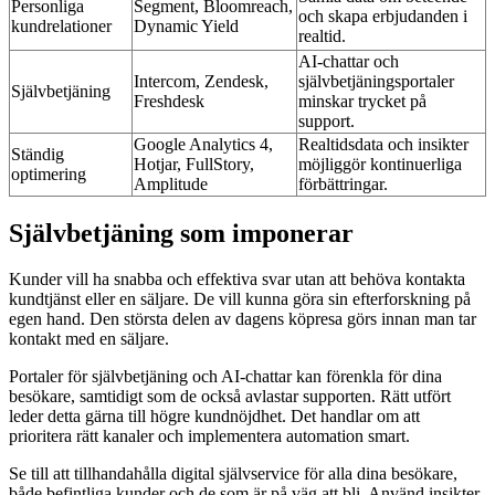
Personliga
Segment, Bloomreach,
och skapa erbjudanden i
kundrelationer
Dynamic Yield
realtid.
AI-chattar och
Intercom, Zendesk,
självbetjäningsportaler
Självbetjäning
Freshdesk
minskar trycket på
support.
Google Analytics 4,
Realtidsdata och insikter
Ständig
Hotjar, FullStory,
möjliggör kontinuerliga
optimering
Amplitude
förbättringar.
Självbetjäning som imponerar
Kunder vill ha snabba och effektiva svar utan att behöva kontakta
kundtjänst eller en säljare. De vill kunna göra sin efterforskning på
egen hand. Den största delen av dagens köpresa görs innan man tar
kontakt med en säljare.
Portaler för självbetjäning och AI-chattar kan förenkla för dina
besökare, samtidigt som de också avlastar supporten. Rätt utfört
leder detta gärna till högre kundnöjdhet. Det handlar om att
prioritera rätt kanaler och implementera automation smart.
Se till att tillhandahålla digital självservice för alla dina besökare,
både befintliga kunder och de som är på väg att bli. Använd insikter