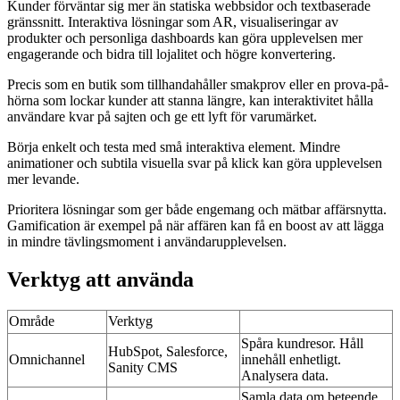
Kunder förväntar sig mer än statiska webbsidor och textbaserade
gränssnitt. Interaktiva lösningar som AR, visualiseringar av
produkter och personliga dashboards kan göra upplevelsen mer
engagerande och bidra till lojalitet och högre konvertering.
Precis som en butik som tillhandahåller smakprov eller en prova-på-
hörna som lockar kunder att stanna längre, kan interaktivitet hålla
användare kvar på sajten och ge ett lyft för varumärket.
Börja enkelt och testa med små interaktiva element. Mindre
animationer och subtila visuella svar på klick kan göra upplevelsen
mer levande.
Prioritera lösningar som ger både engemang och mätbar affärsnytta.
Gamification är exempel på när affären kan få en boost av att lägga
in mindre tävlingsmoment i användarupplevelsen.
Verktyg att använda
Område
Verktyg
Spåra kundresor. Håll
HubSpot, Salesforce,
Omnichannel
innehåll enhetligt.
Sanity CMS
Analysera data.
Samla data om beteende