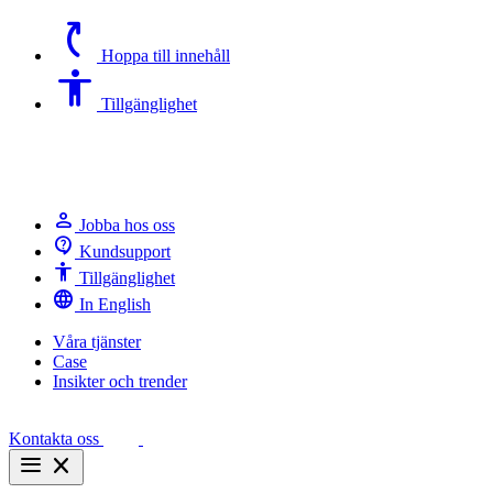
switch_access_shortcut
Hoppa till innehåll
Accessibility
Tillgänglighet
person
Jobba hos oss
contact_support
Kundsupport
Accessibility
Tillgänglighet
language
In English
Våra tjänster
Case
Insikter och trender
Kontakta oss
menu
close