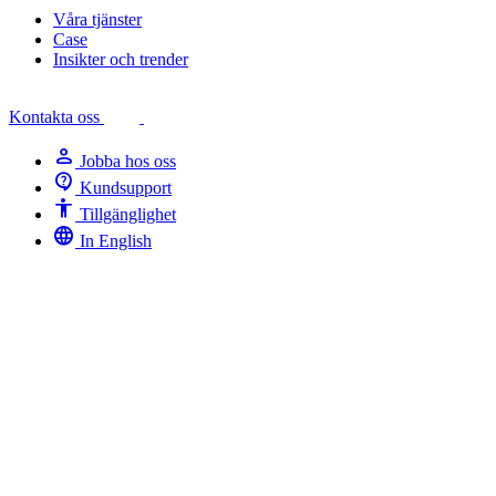
Våra tjänster
Case
Insikter och trender
Kontakta oss
person
Jobba hos oss
contact_support
Kundsupport
Accessibility
Tillgänglighet
language
In English