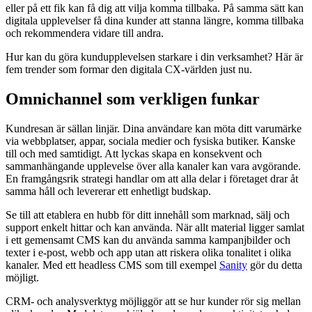
eller på ett fik kan få dig att vilja komma tillbaka. På samma sätt kan
digitala upplevelser få dina kunder att stanna längre, komma tillbaka
och rekommendera vidare till andra.
Hur kan du göra kundupplevelsen starkare i din verksamhet? Här är
fem trender som formar den digitala CX-världen just nu.
Omnichannel som verkligen funkar
Kundresan är sällan linjär. Dina användare kan möta ditt varumärke
via webbplatser, appar, sociala medier och fysiska butiker. Kanske
till och med samtidigt. Att lyckas skapa en konsekvent och
sammanhängande upplevelse över alla kanaler kan vara avgörande.
En framgångsrik strategi handlar om att alla delar i företaget drar åt
samma håll och levererar ett enhetligt budskap.
Se till att etablera en hubb för ditt innehåll som marknad, sälj och
support enkelt hittar och kan använda. När allt material ligger samlat
i ett gemensamt CMS kan du använda samma kampanjbilder och
texter i e-post, webb och app utan att riskera olika tonalitet i olika
kanaler. Med ett headless CMS som till exempel
Sanity
gör du detta
möjligt.
CRM- och analysverktyg möjliggör att se hur kunder rör sig mellan