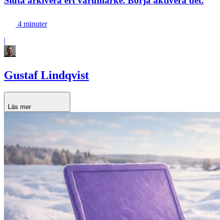
Sluta arkivera ert varumärke. Börja aktivera det.
4 minuter
|
Gustaf Lindqvist
Läs mer