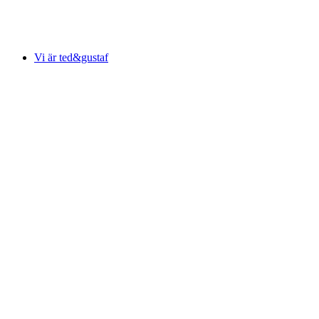
Vi är ted&gustaf