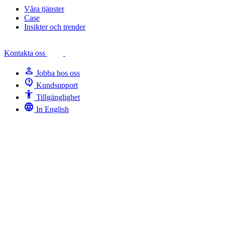
Våra tjänster
Case
Insikter och trender
Kontakta oss
person
Jobba hos oss
contact_support
Kundsupport
Accessibility
Tillgänglighet
language
In English