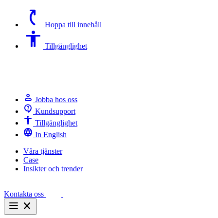
switch_access_shortcut
Hoppa till innehåll
Accessibility
Tillgänglighet
person
Jobba hos oss
contact_support
Kundsupport
Accessibility
Tillgänglighet
language
In English
Våra tjänster
Case
Insikter och trender
Kontakta oss
menu
close