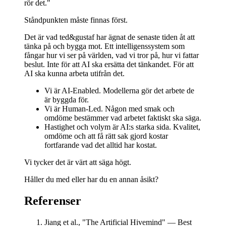
rör det."
Ståndpunkten måste finnas först.
Det är vad ted&gustaf har ägnat de senaste tiden åt att
tänka på och bygga mot. Ett intelligenssystem som
fångar hur vi ser på världen, vad vi tror på, hur vi fattar
beslut. Inte för att AI ska ersätta det tänkandet. För att
AI ska kunna arbeta utifrån det.
Vi är AI-Enabled. Modellerna gör det arbete de
är byggda för.
Vi är Human-Led. Någon med smak och
omdöme bestämmer vad arbetet faktiskt ska säga.
Hastighet och volym är AI:s starka sida. Kvalitet,
omdöme och att få rätt sak gjord kostar
fortfarande vad det alltid har kostat.
Vi tycker det är värt att säga högt.
Håller du med eller har du en annan åsikt?
Referenser
Jiang et al., "The Artificial Hivemind" — Best