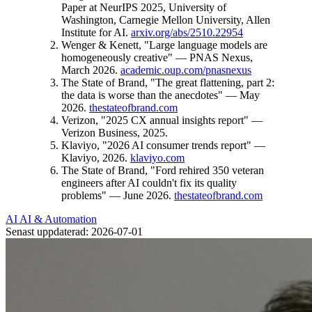
Paper at NeurIPS 2025, University of
Washington, Carnegie Mellon University, Allen
Institute for AI.
arxiv.org/abs/2510.22954
Wenger & Kenett, "Large language models are
homogeneously creative" — PNAS Nexus,
March 2026.
academic.oup.com/pnasnexus
The State of Brand, "The great flattening, part 2:
the data is worse than the anecdotes" — May
2026.
thestateofbrand.com
Verizon, "2025 CX annual insights report" —
Verizon Business, 2025.
Klaviyo, "2026 AI consumer trends report" —
Klaviyo, 2026.
klaviyo.com
The State of Brand, "Ford rehired 350 veteran
engineers after AI couldn't fix its quality
problems" — June 2026.
thestateofbrand.com
AI
AI & Automation
Senast uppdaterad: 2026-07-01