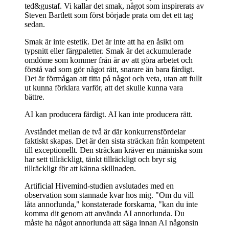
ted&gustaf. Vi kallar det smak, något som inspirerats av
Steven Bartlett som först började prata om det ett tag
sedan.
Smak är inte estetik. Det är inte att ha en åsikt om
typsnitt eller färgpaletter. Smak är det ackumulerade
omdöme som kommer från år av att göra arbetet och
förstå vad som gör något rätt, snarare än bara färdigt.
Det är förmågan att titta på något och veta, utan att fullt
ut kunna förklara varför, att det skulle kunna vara
bättre.
AI kan producera färdigt. AI kan inte producera rätt.
Avståndet mellan de två är där konkurrensfördelar
faktiskt skapas. Det är den sista sträckan från kompetent
till exceptionellt. Den sträckan kräver en människa som
har sett tillräckligt, tänkt tillräckligt och bryr sig
tillräckligt för att känna skillnaden.
Artificial Hivemind-studien avslutades med en
observation som stannade kvar hos mig. "Om du vill
låta annorlunda," konstaterade forskarna, "kan du inte
komma dit genom att använda AI annorlunda. Du
måste ha något annorlunda att säga innan AI någonsin