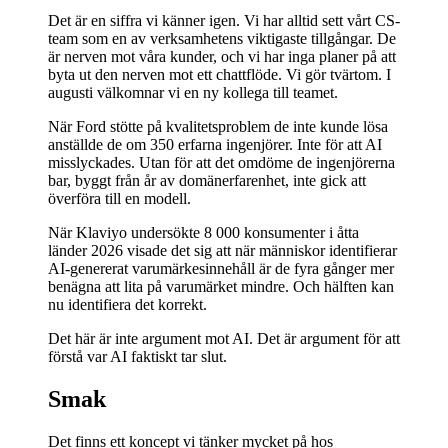
Det är en siffra vi känner igen. Vi har alltid sett vårt CS-
team som en av verksamhetens viktigaste tillgångar. De
är nerven mot våra kunder, och vi har inga planer på att
byta ut den nerven mot ett chattflöde. Vi gör tvärtom. I
augusti välkomnar vi en ny kollega till teamet.
När Ford stötte på kvalitetsproblem de inte kunde lösa
anställde de om 350 erfarna ingenjörer. Inte för att AI
misslyckades. Utan för att det omdöme de ingenjörerna
bar, byggt från år av domänerfarenhet, inte gick att
överföra till en modell.
När Klaviyo undersökte 8 000 konsumenter i åtta
länder 2026 visade det sig att när människor identifierar
AI-genererat varumärkesinnehåll är de fyra gånger mer
benägna att lita på varumärket mindre. Och hälften kan
nu identifiera det korrekt.
Det här är inte argument mot AI. Det är argument för att
förstå var AI faktiskt tar slut.
Smak
Det finns ett koncept vi tänker mycket på hos