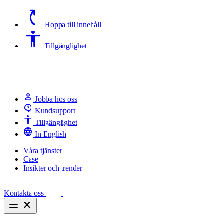
switch_access_shortcut
Hoppa till innehåll
Accessibility
Tillgänglighet
person
Jobba hos oss
contact_support
Kundsupport
Accessibility
Tillgänglighet
language
In English
Våra tjänster
Case
Insikter och trender
Kontakta oss
menu
close