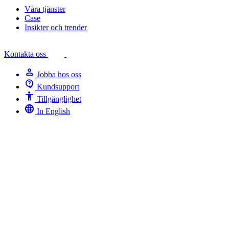
Våra tjänster
Case
Insikter och trender
Kontakta oss
person
Jobba hos oss
contact_support
Kundsupport
Accessibility
Tillgänglighet
language
In English