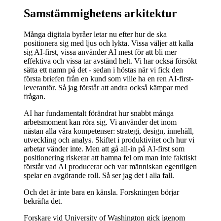
Samstämmighetens arkitektur
Många digitala byråer letar nu efter hur de ska
positionera sig med ljus och lykta. Vissa väljer att kalla
sig AI-first, vissa använder AI mest för att bli mer
effektiva och vissa tar avstånd helt. Vi har också försökt
sätta ett namn på det - sedan i höstas när vi fick den
första briefen från en kund som ville ha en ren AI-first-
leverantör. Så jag förstår att andra också kämpar med
frågan.
AI har fundamentalt förändrat hur snabbt många
arbetsmoment kan röra sig. Vi använder det inom
nästan alla våra kompetenser: strategi, design, innehåll,
utveckling och analys. Skiftet i produktivitet och hur vi
arbetar vänder inte. Men att gå all-in på AI-first som
positionering riskerar att hamna fel om man inte faktiskt
förstår vad AI producerar och var människan egentligen
spelar en avgörande roll. Så ser jag det i alla fall.
Och det är inte bara en känsla. Forskningen börjar
bekräfta det.
Forskare vid University of Washington gick igenom