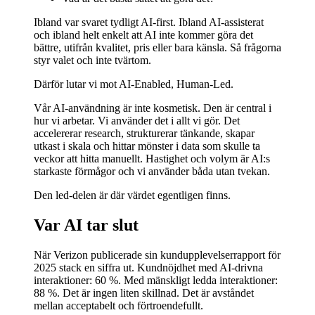
Ibland var svaret tydligt AI-first. Ibland AI-assisterat
och ibland helt enkelt att AI inte kommer göra det
bättre, utifrån kvalitet, pris eller bara känsla. Så frågorna
styr valet och inte tvärtom.
Därför lutar vi mot AI-Enabled, Human-Led.
Vår AI-användning är inte kosmetisk. Den är central i
hur vi arbetar. Vi använder det i allt vi gör. Det
accelererar research, strukturerar tänkande, skapar
utkast i skala och hittar mönster i data som skulle ta
veckor att hitta manuellt. Hastighet och volym är AI:s
starkaste förmågor och vi använder båda utan tvekan.
Den led-delen är där värdet egentligen finns.
Var AI tar slut
När Verizon publicerade sin kundupplevelserrapport för
2025 stack en siffra ut. Kundnöjdhet med AI-drivna
interaktioner: 60 %. Med mänskligt ledda interaktioner:
88 %. Det är ingen liten skillnad. Det är avståndet
mellan acceptabelt och förtroendefullt.