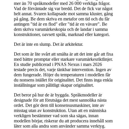
mer än 70 språkmodeller med 26 000 verkliga frågor.
Vad de förväntade sig var bredd. Det de fick var något
helt annat. Svaren kollapsade mot samma kluster, gång
på gång. Be dem skriva en metafor om tid och du får
antingen "tid är en flod" eller "tid är en vävare". Be
dem skriva varumärkeskopia och de landar i samma
konstruktioner, oavsett språk, marknad eller kategori.
Det är inte en slump. Det är arkitektur.
Det som är lite svårt att smälta är att det inte går att fixa
med bättre promptar eller starkare varumärkesriktlinjer.
En studie publicerad i PNAS Nexus i mars 2026
testade precis det, varje tänkbar intervention. Ingen av
dem fungerade. Höjer du temperaturen i modellen får
du nonsens istället för originalitet. Det finns inga enkla
inställningar som pålitligt skapar originalitet.
Det beror på hur de är byggda. Språkmodeller är
designade för att förutsäga det mest sannolika nästa
ordet. Det gör dem till konsensusmaskiner, inte av
misstag utan av konstruktion. Utan att en människa
verkligen bestämmer vad som ska sägas, innan
modellen börjar, riskerar du att producera innehåll som
låter som alla andra som använder samma verktyg.