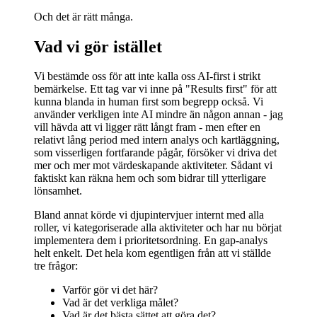
Och det är rätt många.
Vad vi gör istället
Vi bestämde oss för att inte kalla oss AI-first i strikt
bemärkelse. Ett tag var vi inne på "Results first" för att
kunna blanda in human first som begrepp också. Vi
använder verkligen inte AI mindre än någon annan - jag
vill hävda att vi ligger rätt långt fram - men efter en
relativt lång period med intern analys och kartläggning,
som visserligen fortfarande pågår, försöker vi driva det
mer och mer mot värdeskapande aktiviteter. Sådant vi
faktiskt kan räkna hem och som bidrar till ytterligare
lönsamhet.
Bland annat körde vi djupintervjuer internt med alla
roller, vi kategoriserade alla aktiviteter och har nu börjat
implementera dem i prioritetsordning. En gap-analys
helt enkelt. Det hela kom egentligen från att vi ställde
tre frågor:
Varför gör vi det här?
Vad är det verkliga målet?
Vad är det bästa sättet att göra det?