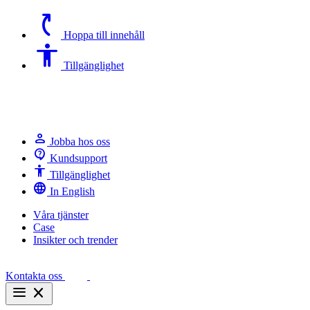
switch_access_shortcut
Hoppa till innehåll
Accessibility
Tillgänglighet
person
Jobba hos oss
contact_support
Kundsupport
Accessibility
Tillgänglighet
language
In English
Våra tjänster
Case
Insikter och trender
Kontakta oss
menu
close