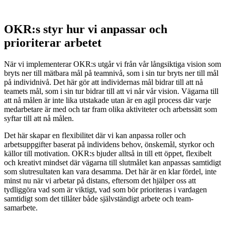
OKR:s styr hur vi anpassar och
prioriterar arbetet
När vi implementerar OKR:s utgår vi från vår långsiktiga vision som
bryts ner till mätbara mål på teamnivå, som i sin tur bryts ner till mål
på individnivå. Det här gör att individernas mål bidrar till att nå
teamets mål, som i sin tur bidrar till att vi når vår vision. Vägarna till
att nå målen är inte lika utstakade utan är en agil process där varje
medarbetare är med och tar fram olika aktiviteter och arbetssätt som
syftar till att nå målen.
Det här skapar en flexibilitet där vi kan anpassa roller och
arbetsuppgifter baserat på individens behov, önskemål, styrkor och
källor till motivation. OKR:s bjuder alltså in till ett öppet, flexibelt
och kreativt mindset där vägarna till slutmålet kan anpassas samtidigt
som slutresultaten kan vara desamma. Det här är en klar fördel, inte
minst nu när vi arbetar på distans, eftersom det hjälper oss att
tydliggöra vad som är viktigt, vad som bör prioriteras i vardagen
samtidigt som det tillåter både självständigt arbete och team-
samarbete.