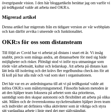
övergripande vision. I den här bloggartikeln berättar jag om varför vi
på ted&gustaf valde att arbeta med OKR:s.
Migrerad artikel
Denna artikel har migrerats från en tidigare version av vår webbplats
och kan därför avvika i utseende och funktionalitet.
OKR:s för oss som distansteam
Till följd av Covid har vi arbetat på distans i snart ett år. Vi insåg
snabbt, precis som många andra, att distansarbete för med sig både
möjligheter och risker. Plötsligt stod vi inför nya utmaningar som
rörde vårt arbetssätt, kultur och ledarskap. Att arbeta på distans kan
lätt leda till isolering och det krävs fler regelbundna check-ins för att
få koll på hur alla mår och vad som sker i organisationen.
Det här var en av anledningarna till att vi på ted&gustaf valde att
införa OKR:s som målstyrningsmetod. Filosofin bakom metoden är
att den hjälper team fokusera på arbetet som ska prioriteras,
samtidigt som den skapar autonomi och flexibilitet att arbeta på olika
sätt. Målen och de överenskomna nyckelresultaten hjälper även team
och individer att definiera vilka aktiviteter som är viktiga och styra
sitt vardagliga arbete i linje med det mer självständigt.