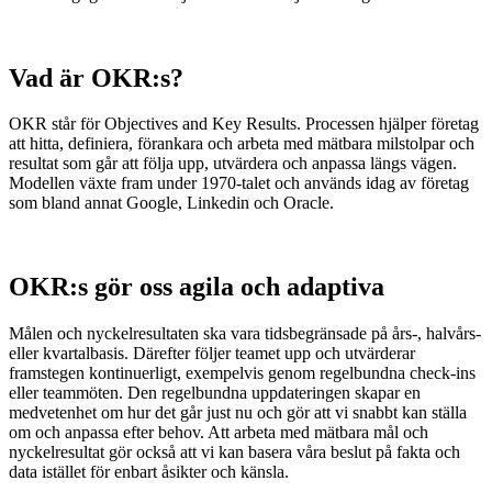
Vad är OKR:s?
OKR står för Objectives and Key Results. Processen hjälper företag
att hitta, definiera, förankara och arbeta med mätbara milstolpar och
resultat som går att följa upp, utvärdera och anpassa längs vägen.
Modellen växte fram under 1970-talet och används idag av företag
som bland annat Google, Linkedin och Oracle.
OKR:s gör oss agila och adaptiva
Målen och nyckelresultaten ska vara tidsbegränsade på års-, halvårs-
eller kvartalbasis. Därefter följer teamet upp och utvärderar
framstegen kontinuerligt, exempelvis genom regelbundna check-ins
eller teammöten. Den regelbundna uppdateringen skapar en
medvetenhet om hur det går just nu och gör att vi snabbt kan ställa
om och anpassa efter behov. Att arbeta med mätbara mål och
nyckelresultat gör också att vi kan basera våra beslut på fakta och
data istället för enbart åsikter och känsla.