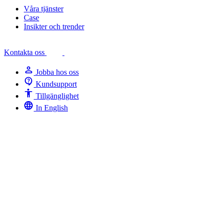
Våra tjänster
Case
Insikter och trender
Kontakta oss
person
Jobba hos oss
contact_support
Kundsupport
Accessibility
Tillgänglighet
language
In English