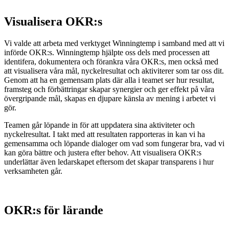
Visualisera OKR:s
Vi valde att arbeta med verktyget Winningtemp i samband med att vi
införde OKR:s. Winningtemp hjälpte oss dels med processen att
identifera, dokumentera och förankra våra OKR:s, men också med
att visualisera våra mål, nyckelresultat och aktiviterer som tar oss dit.
Genom att ha en gemensam plats där alla i teamet ser hur resultat,
framsteg och förbättringar skapar synergier och ger effekt på våra
övergripande mål, skapas en djupare känsla av mening i arbetet vi
gör.
Teamen går löpande in för att uppdatera sina aktiviteter och
nyckelresultat. I takt med att resultaten rapporteras in kan vi ha
gemensamma och löpande dialoger om vad som fungerar bra, vad vi
kan göra bättre och justera efter behov. Att visualisera OKR:s
underlättar även ledarskapet eftersom det skapar transparens i hur
verksamheten går.
OKR:s för lärande