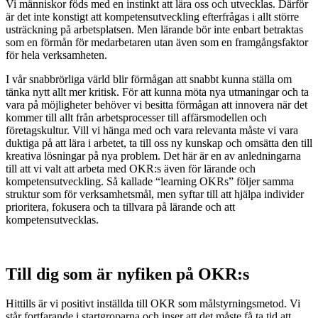
Vi människor föds med en instinkt att lära oss och utvecklas. Därför
är det inte konstigt att kompetensutveckling efterfrågas i allt större
usträckning på arbetsplatsen. Men lärande bör inte enbart betraktas
som en förmån för medarbetaren utan även som en framgångsfaktor
för hela verksamheten.
I vår snabbrörliga värld blir förmågan att snabbt kunna ställa om
tänka nytt allt mer kritisk. För att kunna möta nya utmaningar och ta
vara på möjligheter behöver vi besitta förmågan att innovera när det
kommer till allt från arbetsprocesser till affärsmodellen och
företagskultur. Vill vi hänga med och vara relevanta måste vi vara
duktiga på att lära i arbetet, ta till oss ny kunskap och omsätta den till
kreativa lösningar på nya problem. Det här är en av anledningarna
till att vi valt att arbeta med OKR:s även för lärande och
kompetensutveckling. Så kallade “learning OKRs” följer samma
struktur som för verksamhetsmål, men syftar till att hjälpa individer
prioritera, fokusera och ta tillvara på lärande och att
kompetensutvecklas.
Till dig som är nyfiken på OKR:s
Hittills är vi positivt inställda till OKR som målstyrningsmetod. Vi
står fortfarande i startgroparna och inser att det måste få ta tid att