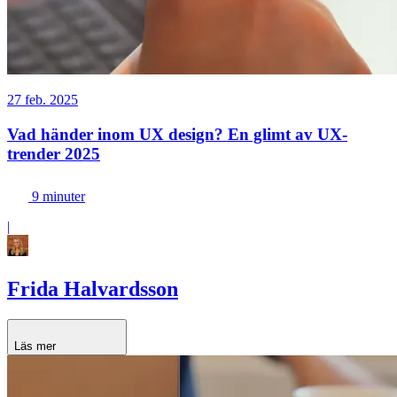
27 feb. 2025
Vad händer inom UX design? En glimt av UX-
trender 2025
9 minuter
|
Frida Halvardsson
Läs mer