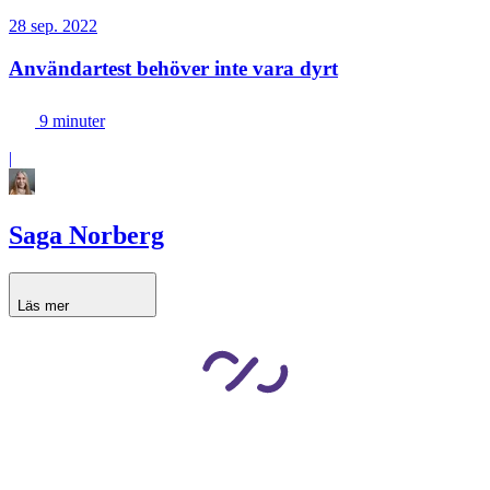
28 sep. 2022
Användartest behöver inte vara dyrt
9 minuter
|
Saga Norberg
Läs mer