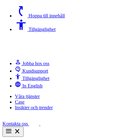
switch_access_shortcut
Hoppa till innehåll
Accessibility
Tillgänglighet
person
Jobba hos oss
contact_support
Kundsupport
Accessibility
Tillgänglighet
language
In English
Våra tjänster
Case
Insikter och trender
Kontakta oss
menu
close