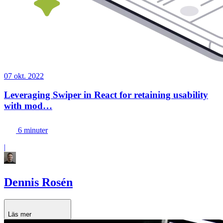
07 okt. 2022
Leveraging Swiper in React for retaining usability
with mod…
6 minuter
|
Dennis Rosén
Läs mer