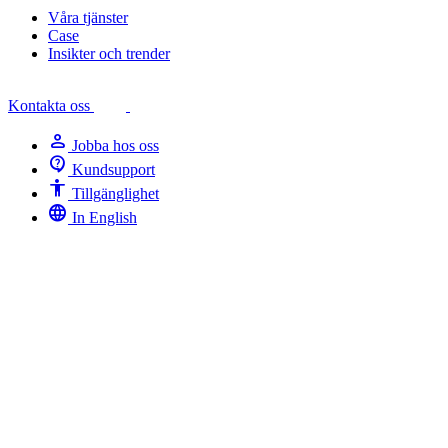
Våra tjänster
Case
Insikter och trender
Kontakta oss
person
Jobba hos oss
contact_support
Kundsupport
Accessibility
Tillgänglighet
language
In English