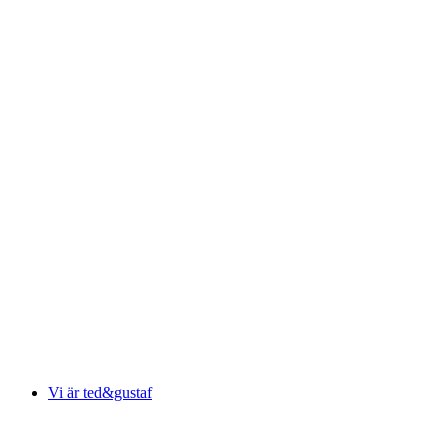
Vi är ted&gustaf