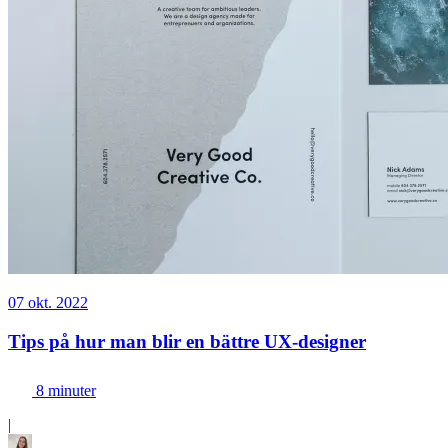
07 okt. 2022
Tips på hur man blir en bättre UX-designer
8 minuter
|