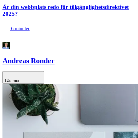
Är din webbplats redo för tillgänglighetsdirektivet
2025?
6 minuter
|
Andreas Ronder
Läs mer