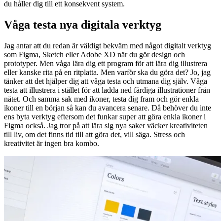
du håller dig till ett konsekvent system.
Våga testa nya digitala verktyg
Jag antar att du redan är väldigt bekväm med något digitalt verktyg
som Figma, Sketch eller Adobe XD när du gör design och
prototyper. Men våga lära dig ett program för att lära dig illustrera
eller kanske rita på en ritplatta. Men varför ska du göra det? Jo, jag
tänker att det hjälper dig att våga testa och utmana dig själv. Våga
testa att illustrera i stället för att ladda ned färdiga illustrationer från
nätet. Och samma sak med ikoner, testa dig fram och gör enkla
ikoner till en början så kan du avancera senare. Då behöver du inte
ens byta verktyg eftersom det funkar super att göra enkla ikoner i
Figma också. Jag tror på att lära sig nya saker väcker kreativiteten
till liv, om det finns tid till att göra det, vill säga. Stress och
kreativitet är ingen bra kombo.