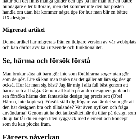
natur och det finns många guider och tips på hur man blir en bättre
hundägare eller bilförare, men det kommer inte den här posten
handla om utan här kommer några tips för hur man blir en bättre
UX-designer.
Migrerad artikel
Denna artikel har migrerats från en tidigare version av vår webbplats
och kan därför avvika i utseende och funktionalitet.
Se, härma och försök förstå
Man brukar säga att barn gör inte som föräldrarna
säger
utan gör
som de
gör
. Lite så kan man tänka när det gäller att lära sig design
också. Hur lär man sig bäst? Jag lär mig i alla fall bäst genom att
härma och att fråga. Genom att kolla på andra designers jobb och
sen försöka härma den fantastiska design jag precis sett (Obs!
Härma, inte kopiera). Försök ställ dig frågan: vad är det som gör att
den här designen bra och tilltalande? Var även nyfiken och fråga
användarna! Genom att ha det tankesättet när du tittar på design som
du gillar får du en egen liten ryggsäck med element och koncept
som du kan plocka fram.
Färgers påverkan