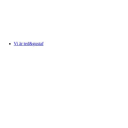
Vi är ted&gustaf