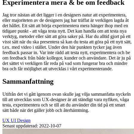
Experimentera mera & be om feedback
Jag tror nästan att det ligger i en designers natur att experimentera,
eller majoriteten av de designers jag har träffat är verkligen lagda åt
det hållet. Ett sätt att börja experimentera mera hänger ihop med en
tidigare punkt - att våga testa nytt. Det kan handla om att testa nya
verktyg, metoder eller sätt att göra saker på. Har du alltid gjort på ett
visst sätt när du ska presentera så kan du testa att göra på ett nytt sätt,
t.ex. med video i stället. Under den här punkten tycker jag även
feedback passar in. Var inte rädd att testa nytt, experimentera och be
om feedback från både kollegor, kunder och användare. Det är ju på
det sättet vi verkligen får reda på vad som fungerar bra och mindre
bra och får möjlighet att utvecklas i vårt experimenterande.
Sammanfattning
Utifrån det vi gått igenom ovan skulle jag vilja sammanfatta nyckeln
till att utvecklas som UX-designer är att ständigt vara nyfiken, våga
testa, experimentera och se till att du använder din tid på ett smart
sätt både när det gäller jobb och återhämtning.
UX
UI
Design
Senast uppdaterad: 2022-10-07