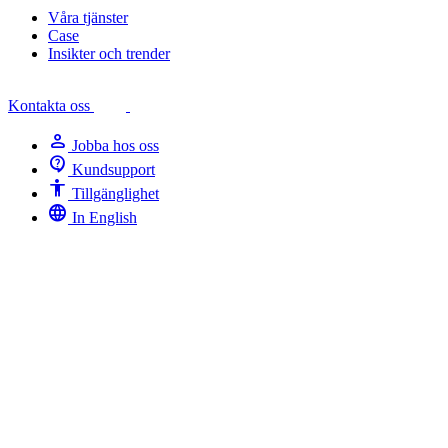
Våra tjänster
Case
Insikter och trender
Kontakta oss
person
Jobba hos oss
contact_support
Kundsupport
Accessibility
Tillgänglighet
language
In English