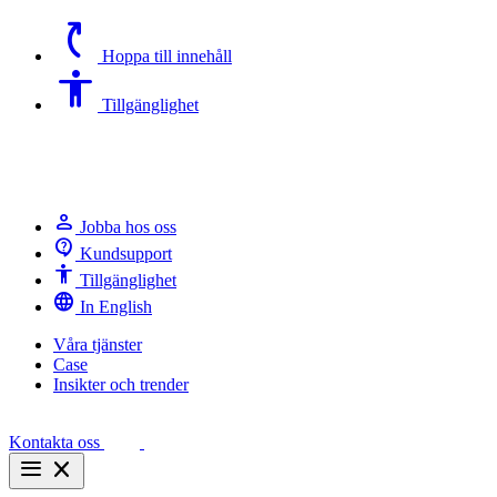
switch_access_shortcut
Hoppa till innehåll
Accessibility
Tillgänglighet
person
Jobba hos oss
contact_support
Kundsupport
Accessibility
Tillgänglighet
language
In English
Våra tjänster
Case
Insikter och trender
Kontakta oss
menu
close