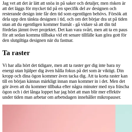
Jag vet att det är lätt att snöa in på saker och detaljer, men risken är
att det läggs för mycket tid på en specifik del av designen och
resterande design inte får den tid som egentligen behövs. Försök att
dela upp den tänkta designen i tid, och om det börjar dra ut på tiden
utan att du egentligen kommer framåt - gå vidare så att din tid
fördelas jämnt över projektet. Det kan vara svårt, men att ta en paus
för att sedan komma tillbaka vid ett senare tillfälle kan göra gott för
den slutgiltiga designen när du fastnar.
Ta raster
Vi har alla hört det tidigare, men att ta raster ger dig inte bara ny
energi utan hjälper dig även hålla fokus på det som är viktigt. Din
kropp och dina ögon kommer även tacka dig. Att ta korta raster kan
till en början kännas märkligt innan man kommer in i det. Men det
gör även att du kommer tillbaka efter några minuter med nya fräscha
ögon och i det långa loppet har jag hört att man blir mer effektiv
under tiden man arbetar om arbetsdagen innehåller mikropauser.