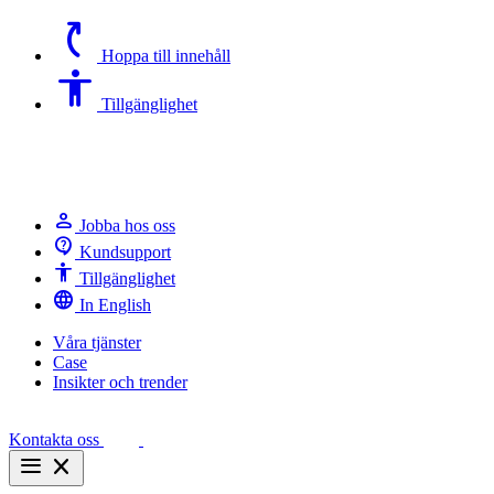
switch_access_shortcut
Hoppa till innehåll
Accessibility
Tillgänglighet
person
Jobba hos oss
contact_support
Kundsupport
Accessibility
Tillgänglighet
language
In English
Våra tjänster
Case
Insikter och trender
Kontakta oss
menu
close