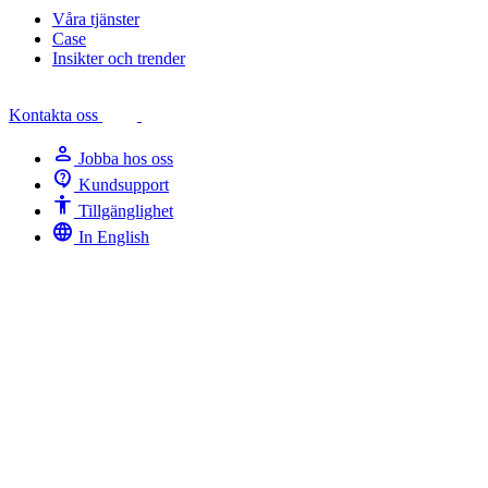
Våra tjänster
Case
Insikter och trender
Kontakta oss
person
Jobba hos oss
contact_support
Kundsupport
Accessibility
Tillgänglighet
language
In English