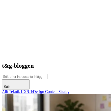
t&g-bloggen
Sök
Allt
Teknik
UX/UI/Design
Content
Strategi