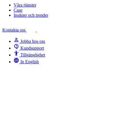
Våra tjänster
Case
Insikter och trender
Kontakta oss
person
Jobba hos oss
contact_support
Kundsupport
Accessibility
Tillgänglighet
language
In English