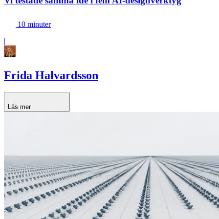
Vi testade samma idé i fem AI-designverktyg
10 minuter
|
Frida Halvardsson
Läs mer