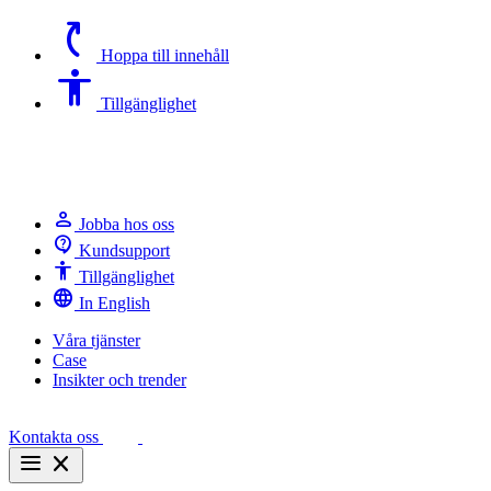
switch_access_shortcut
Hoppa till innehåll
Accessibility
Tillgänglighet
person
Jobba hos oss
contact_support
Kundsupport
Accessibility
Tillgänglighet
language
In English
Våra tjänster
Case
Insikter och trender
Kontakta oss
menu
close