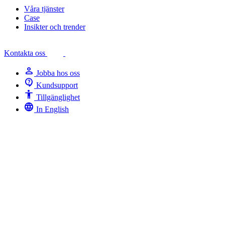
Våra tjänster
Case
Insikter och trender
Kontakta oss
person
Jobba hos oss
contact_support
Kundsupport
Accessibility
Tillgänglighet
language
In English