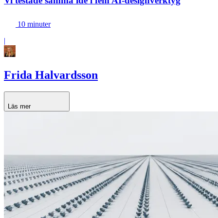
Vi testade samma idé i fem AI-designverktyg
10 minuter
|
Frida Halvardsson
Läs mer