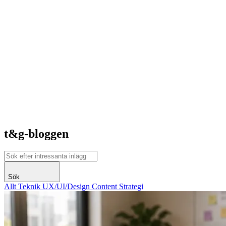
t&g-bloggen
Sök
Allt
Teknik
UX/UI/Design
Content
Strategi