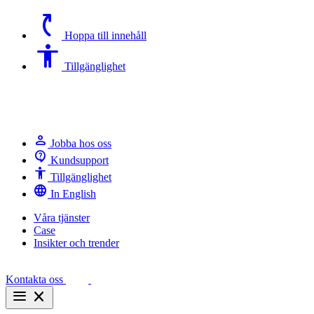
switch_access_shortcut
Hoppa till innehåll
Accessibility
Tillgänglighet
person
Jobba hos oss
contact_support
Kundsupport
Accessibility
Tillgänglighet
language
In English
Våra tjänster
Case
Insikter och trender
Kontakta oss
menu
close