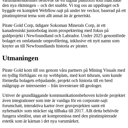
varumärkesidentitet behövde de en digital plattform som matchade
den nya riktningen – och det snabbt. Vi tog oss an uppdraget och
byggde en komplett Webflow-sajt på under tre veckor, baserad på ett
piratinspirerat tema som allt annat än är generiskt.
Pirate Gold Corp, tidigare Sokoman Minerals Corp, är ett
kanadensiskt juniorbolag inom prospektering med fokus på
guldprojekt i Newfoundland och Labrador. Under 2025 genomförde
bolaget en omfattande omprofilering, inklusive ett nytt namn som
knyter an till Newfoundlands historia av pirater.
Utmaningen
Pirate Gold kom till oss genom våra partners på Mining Visuals med
en tydlig förfrågan: en ny webbplats, med kort tidsram, som kunde
förmedla bolagets erbjudande, projekt och historia till en bred
målgrupp av intressenter – från investerare till geologer.
Utöver de grundläggande kommunikationsbehoven krävde projektet
även integrationer som inte är vanliga för en corporate-sajt:
forumchatt, interaktiva kartor över gruvprojekten samt ett
nyhetsarkiv som sträcker sig tillbaka till 2017. Allt detta behövde
fungera sömlöst, utan att kompromissa med den piratinspirerade
estetik som är kärnan i det nya varumärket.