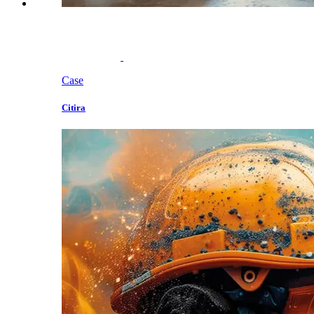
Case
Citira