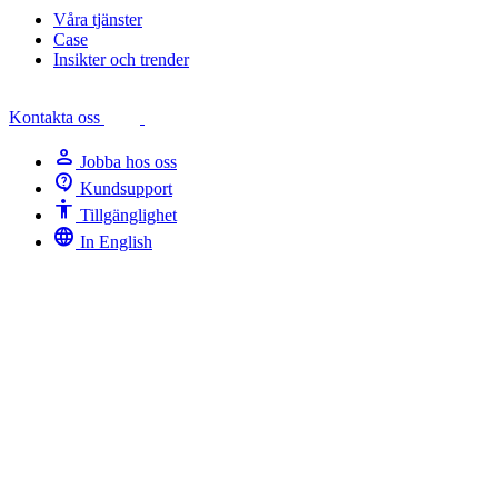
Våra tjänster
Case
Insikter och trender
Kontakta oss
person
Jobba hos oss
contact_support
Kundsupport
Accessibility
Tillgänglighet
language
In English