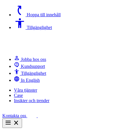
switch_access_shortcut
Hoppa till innehåll
Accessibility
Tillgänglighet
person
Jobba hos oss
contact_support
Kundsupport
Accessibility
Tillgänglighet
language
In English
Våra tjänster
Case
Insikter och trender
Kontakta oss
menu
close