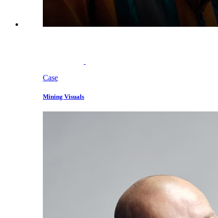
Case
Mining Visuals