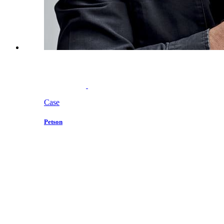
Case
Petson