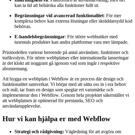
kan ta tid att behärska alla funktioner fullt ut.
Begränsningar vid avancerad funktionalitet
: För mer
komplexa behov kan externa lösningar eller skräddarsydd kod
behövas.
E-handelsbegränsningar
: För större webbutiker med
tusentals produkter kan andra plattformar vara mer lämpade.
Prismodellen varierar beroende på antal användare, funktioner och
trafikvolym. För större webbplatser eller internationella lanseringar
är det klokt att noggrant gå igenom vad som ingår i respektive
abonnemang.
Att bygga en webbplats i Webflow är en process där design och
funktionalitet samverkar. Vi börjar med att sätta oss in i era behov
och mål, tar fram en design som speglar ert varumärke och
implementerar den i Webflow. Genom hela projektet säkerställer vi
att webbplatsen är optimerad för prestanda, SEO och
användarupplevelse.
Hur vi kan hjälpa er med Webflow
Strategi och rådgivning:
Vägledning för att avgöra om