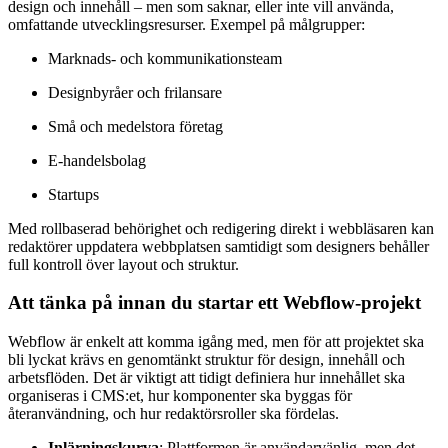
design och innehåll – men som saknar, eller inte vill använda,
omfattande utvecklingsresurser. Exempel på målgrupper:
Marknads- och kommunikationsteam
Designbyråer och frilansare
Små och medelstora företag
E-handelsbolag
Startups
Med rollbaserad behörighet och redigering direkt i webbläsaren kan
redaktörer uppdatera webbplatsen samtidigt som designers behåller
full kontroll över layout och struktur.
Att tänka på innan du startar ett Webflow-projekt
Webflow är enkelt att komma igång med, men för att projektet ska
bli lyckat krävs en genomtänkt struktur för design, innehåll och
arbetsflöden. Det är viktigt att tidigt definiera hur innehållet ska
organiseras i CMS:et, hur komponenter ska byggas för
återanvändning, och hur redaktörsroller ska fördelas.
Inlärningskurva
: Plattformen är användarvänlig, men det