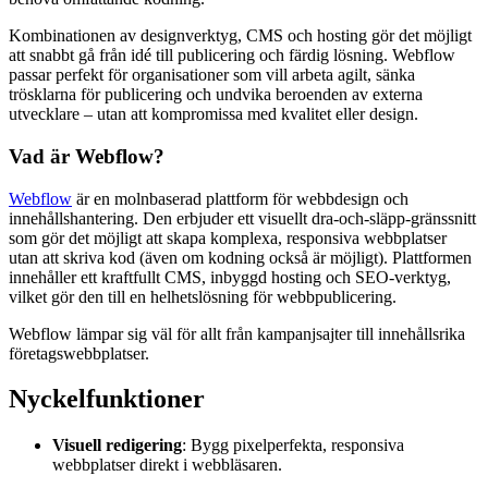
Kombinationen av designverktyg, CMS och hosting gör det möjligt
att snabbt gå från idé till publicering och färdig lösning. Webflow
passar perfekt för organisationer som vill arbeta agilt, sänka
trösklarna för publicering och undvika beroenden av externa
utvecklare – utan att kompromissa med kvalitet eller design.
Vad är Webflow?
Webflow
är en molnbaserad plattform för webbdesign och
innehållshantering. Den erbjuder ett visuellt dra-och-släpp-gränssnitt
som gör det möjligt att skapa komplexa, responsiva webbplatser
utan att skriva kod (även om kodning också är möjligt). Plattformen
innehåller ett kraftfullt CMS, inbyggd hosting och SEO-verktyg,
vilket gör den till en helhetslösning för webbpublicering.
Webflow lämpar sig väl för allt från kampanjsajter till innehållsrika
företagswebbplatser.
Nyckelfunktioner
Visuell redigering
: Bygg pixelperfekta, responsiva
webbplatser direkt i webbläsaren.