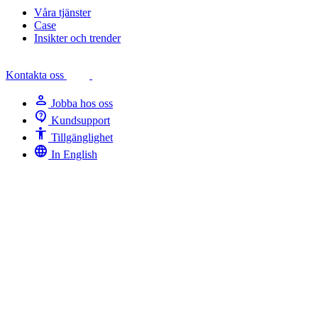
Våra tjänster
Case
Insikter och trender
Kontakta oss
person
Jobba hos oss
contact_support
Kundsupport
Accessibility
Tillgänglighet
language
In English