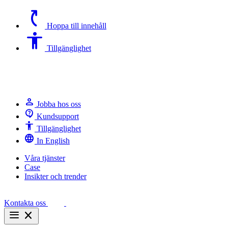
switch_access_shortcut
Hoppa till innehåll
Accessibility
Tillgänglighet
person
Jobba hos oss
contact_support
Kundsupport
Accessibility
Tillgänglighet
language
In English
Våra tjänster
Case
Insikter och trender
Kontakta oss
menu
close