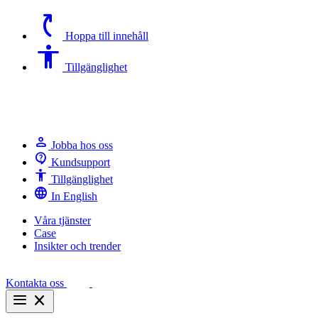
switch_access_shortcut
Hoppa till innehåll
Accessibility
Tillgänglighet
person
Jobba hos oss
contact_support
Kundsupport
Accessibility
Tillgänglighet
language
In English
Våra tjänster
Case
Insikter och trender
Kontakta oss
menu
close