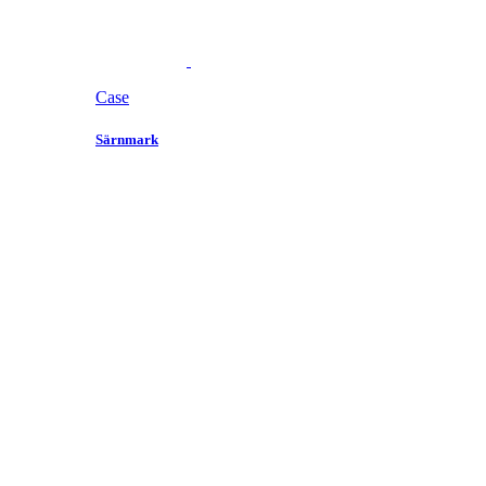
Case
Särnmark