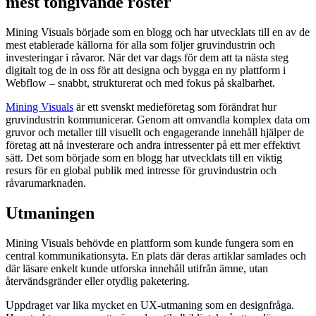
mest tongivande röster
Mining Visuals började som en blogg och har utvecklats till en av de
mest etablerade källorna för alla som följer gruvindustrin och
investeringar i råvaror. När det var dags för dem att ta nästa steg
digitalt tog de in oss för att designa och bygga en ny plattform i
Webflow – snabbt, strukturerat och med fokus på skalbarhet.
Mining Visuals
är ett svenskt medieföretag som förändrat hur
gruvindustrin kommunicerar. Genom att omvandla komplex data om
gruvor och metaller till visuellt och engagerande innehåll hjälper de
företag att nå investerare och andra intressenter på ett mer effektivt
sätt. Det som började som en blogg har utvecklats till en viktig
resurs för en global publik med intresse för gruvindustrin och
råvarumarknaden.
Utmaningen
Mining Visuals behövde en plattform som kunde fungera som en
central kommunikationsyta. En plats där deras artiklar samlades och
där läsare enkelt kunde utforska innehåll utifrån ämne, utan
återvändsgränder eller otydlig paketering.
Uppdraget var lika mycket en UX-utmaning som en designfråga.