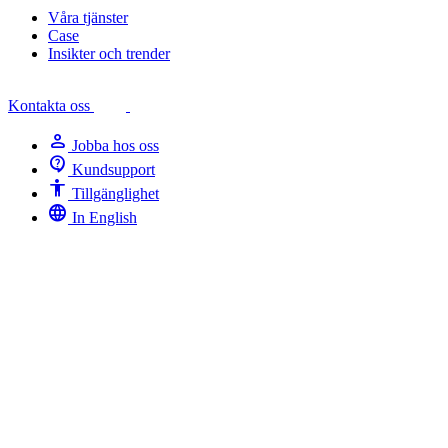
Våra tjänster
Case
Insikter och trender
Kontakta oss
person
Jobba hos oss
contact_support
Kundsupport
Accessibility
Tillgänglighet
language
In English