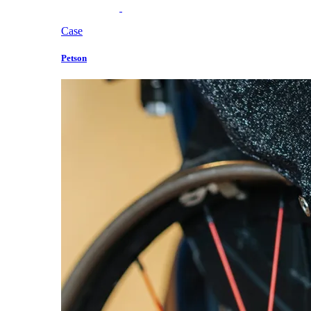
Case
Petson