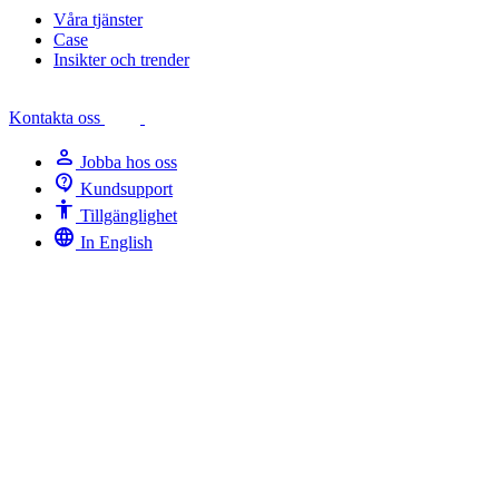
Våra tjänster
Case
Insikter och trender
Kontakta oss
person
Jobba hos oss
contact_support
Kundsupport
Accessibility
Tillgänglighet
language
In English