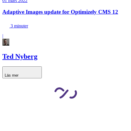
01 mars 2022
Adaptive Images update for Optimizely CMS 12
3 minuter
|
Ted Nyberg
Läs mer