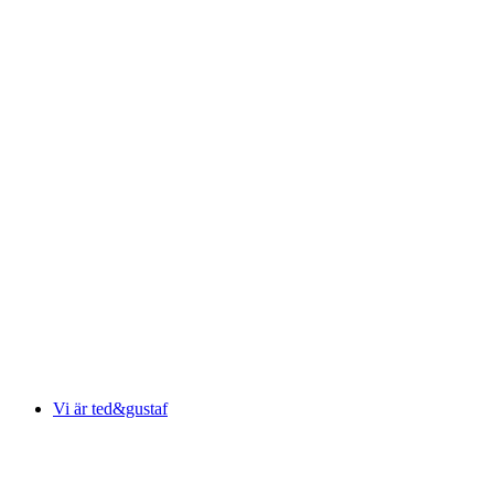
Vi är ted&gustaf