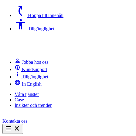
switch_access_shortcut
Hoppa till innehåll
Accessibility
Tillgänglighet
person
Jobba hos oss
contact_support
Kundsupport
Accessibility
Tillgänglighet
language
In English
Våra tjänster
Case
Insikter och trender
Kontakta oss
menu
close