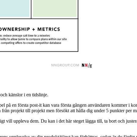
ch känslor i en tidslinje.
el på en första post-it kan vara första gången användaren kommer i kont
från projekt till projekt men försökt att hålla dig under 5 punkter per m
gt vill uppleva dem. Du kan i det här steget lägga till, ta bort och juste
ns upplevelse av din produkt/tjänst kan förbättras, sedan är du färdi