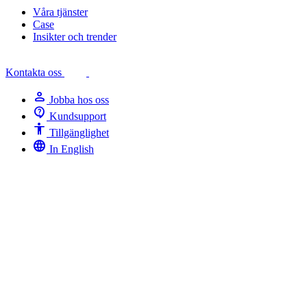
Våra tjänster
Case
Insikter och trender
Kontakta oss
person
Jobba hos oss
contact_support
Kundsupport
Accessibility
Tillgänglighet
language
In English