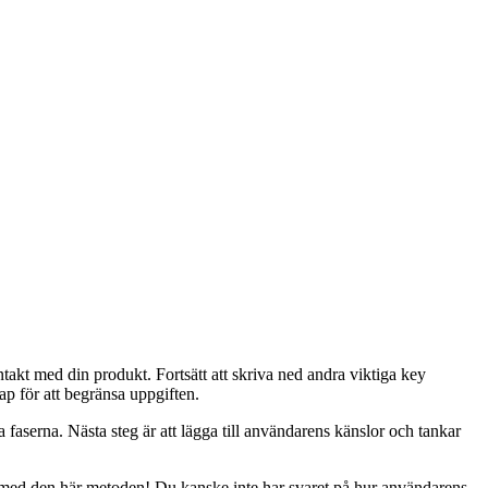
akt med din produkt. Fortsätt att skriva ned andra viktiga key
ap för att begränsa uppgiften.
ra faserna. Nästa steg är att lägga till användarens känslor och tankar
g med den här metoden! Du kanske inte har svaret på hur användarens