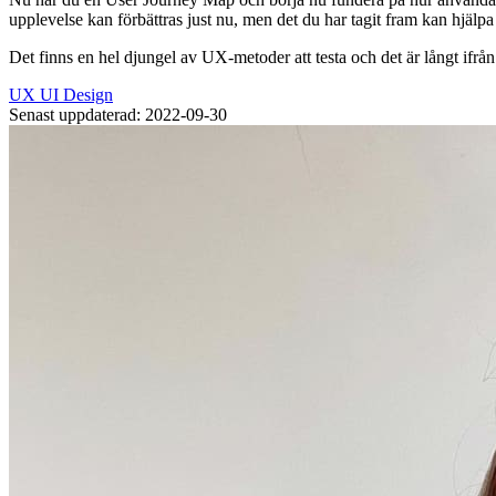
upplevelse kan förbättras just nu, men det du har tagit fram kan hjälpa
Det finns en hel djungel av UX-metoder att testa och det är långt ifrå
UX
UI
Design
Senast uppdaterad: 2022-09-30