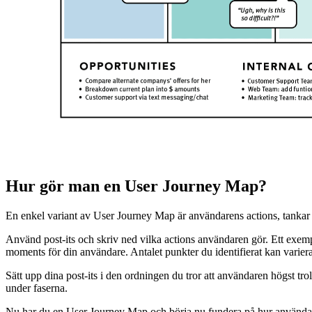
Hur gör man en User Journey Map?
En enkel variant av User Journey Map är användarens actions, tankar o
Använd post-its och skriv ned vilka actions användaren gör. Ett exemp
moments för din användare. Antalet punkter du identifierat kan variera 
Sätt upp dina post-its i den ordningen du tror att användaren högst troli
under faserna.
Nu har du en User Journey Map och börja nu fundera på hur användare