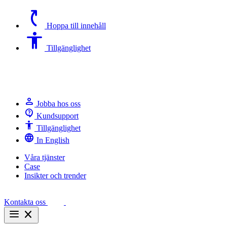
switch_access_shortcut
Hoppa till innehåll
Accessibility
Tillgänglighet
person
Jobba hos oss
contact_support
Kundsupport
Accessibility
Tillgänglighet
language
In English
Våra tjänster
Case
Insikter och trender
Kontakta oss
menu
close