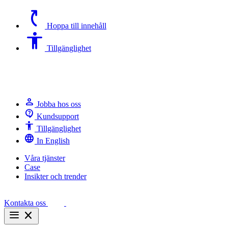
switch_access_shortcut
Hoppa till innehåll
Accessibility
Tillgänglighet
person
Jobba hos oss
contact_support
Kundsupport
Accessibility
Tillgänglighet
language
In English
Våra tjänster
Case
Insikter och trender
Kontakta oss
menu
close