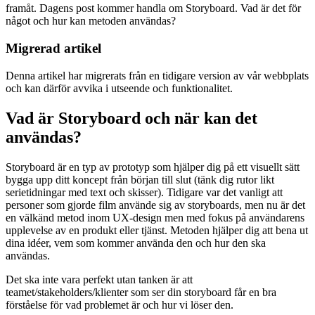
framåt. Dagens post kommer handla om Storyboard. Vad är det för
något och hur kan metoden användas?
Migrerad artikel
Denna artikel har migrerats från en tidigare version av vår webbplats
och kan därför avvika i utseende och funktionalitet.
Vad är Storyboard och när kan det
användas?
Storyboard är en typ av prototyp som hjälper dig på ett visuellt sätt
bygga upp ditt koncept från början till slut (tänk dig rutor likt
serietidningar med text och skisser). Tidigare var det vanligt att
personer som gjorde film använde sig av storyboards, men nu är det
en välkänd metod inom UX-design men med fokus på användarens
upplevelse av en produkt eller tjänst. Metoden hjälper dig att bena ut
dina idéer, vem som kommer använda den och hur den ska
användas.
Det ska inte vara perfekt utan tanken är att
teamet/stakeholders/klienter som ser din storyboard får en bra
förståelse för vad problemet är och hur vi löser den.