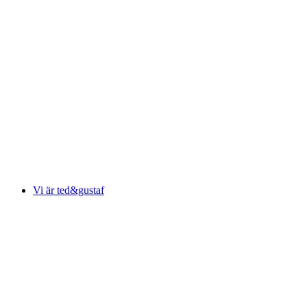
Vi är ted&gustaf