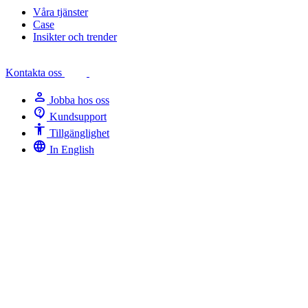
Våra tjänster
Case
Insikter och trender
Kontakta oss
person
Jobba hos oss
contact_support
Kundsupport
Accessibility
Tillgänglighet
language
In English