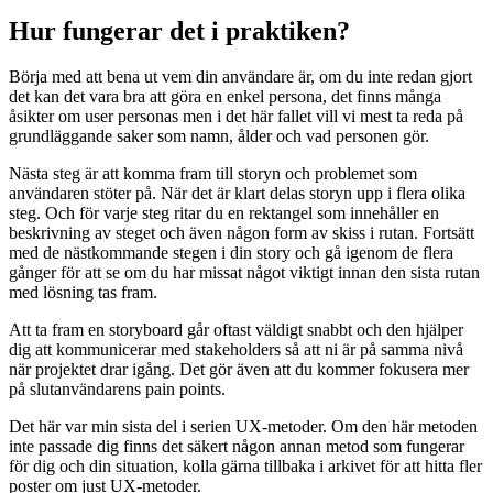
Hur fungerar det i praktiken?
Börja med att bena ut vem din användare är, om du inte redan gjort
det kan det vara bra att göra en enkel persona, det finns många
åsikter om user personas men i det här fallet vill vi mest ta reda på
grundläggande saker som namn, ålder och vad personen gör.
Nästa steg är att komma fram till storyn och problemet som
användaren stöter på. När det är klart delas storyn upp i flera olika
steg. Och för varje steg ritar du en rektangel som innehåller en
beskrivning av steget och även någon form av skiss i rutan. Fortsätt
med de nästkommande stegen i din story och gå igenom de flera
gånger för att se om du har missat något viktigt innan den sista rutan
med lösning tas fram.
Att ta fram en storyboard går oftast väldigt snabbt och den hjälper
dig att kommunicerar med stakeholders så att ni är på samma nivå
när projektet drar igång. Det gör även att du kommer fokusera mer
på slutanvändarens pain points.
Det här var min sista del i serien UX-metoder. Om den här metoden
inte passade dig finns det säkert någon annan metod som fungerar
för dig och din situation, kolla gärna tillbaka i arkivet för att hitta fler
poster om just UX-metoder.