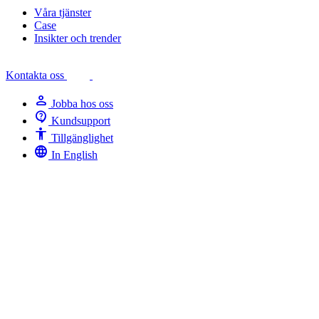
Våra tjänster
Case
Insikter och trender
Kontakta oss
person
Jobba hos oss
contact_support
Kundsupport
Accessibility
Tillgänglighet
language
In English