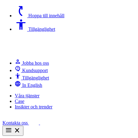
switch_access_shortcut
Hoppa till innehåll
Accessibility
Tillgänglighet
person
Jobba hos oss
contact_support
Kundsupport
Accessibility
Tillgänglighet
language
In English
Våra tjänster
Case
Insikter och trender
Kontakta oss
menu
close