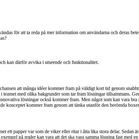
ändas för att ta reda på mer information om användarna och deras be
das?
och kan därför avvika i utseende och funktionalitet.
hansen att många idéer kommer fram på väldigt kort tid genom snabbt s
er i teamet med olika bakgrunder som tar fram lösningar tillsammans. Gen
 innovativa lösningar också kommer fram. Men något som kan vara bra at
nande konceptet kommer fram genom att tänka utanför den berömda boxe
t ett papper var som de viker eller ritar i åtta lika stora delar. Sedan är 
. Ett exempel på regler kan vara att det ska vara samma lösning fast med e