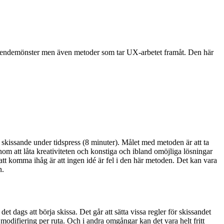
teendemönster men även metoder som tar UX-arbetet framåt. Den här
kissande under tidspress (8 minuter). Målet med metoden är att ta
om att låta kreativiteten och konstiga och ibland omöjliga lösningar
t komma ihåg är att ingen idé är fel i den här metoden. Det kan vara
n.
det dags att börja skissa. Det går att sätta vissa regler för skissandet
n modifiering per ruta. Och i andra omgångar kan det vara helt fritt