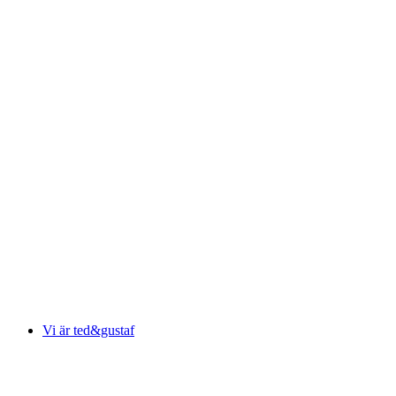
Vi är ted&gustaf