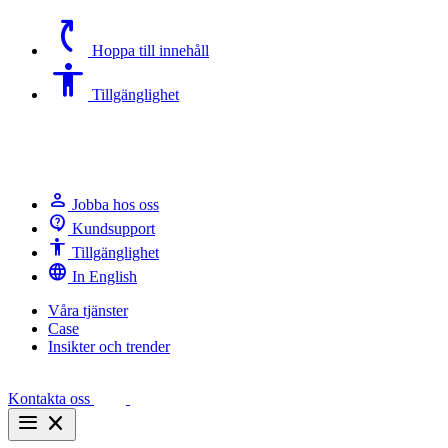
switch_access_shortcut
Hoppa till innehåll
Accessibility
Tillgänglighet
person
Jobba hos oss
contact_support
Kundsupport
Accessibility
Tillgänglighet
language
In English
Våra tjänster
Case
Insikter och trender
Kontakta oss
menu
close