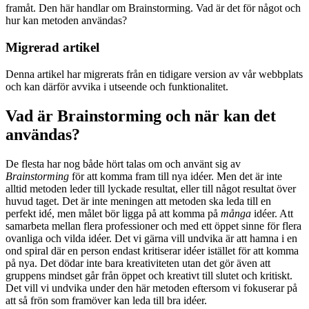
framåt. Den här handlar om Brainstorming. Vad är det för något och
hur kan metoden användas?
Migrerad artikel
Denna artikel har migrerats från en tidigare version av vår webbplats
och kan därför avvika i utseende och funktionalitet.
Vad är Brainstorming och när kan det
användas?
De flesta har nog både hört talas om och använt sig av
Brainstorming
för att komma fram till nya idéer. Men det är inte
alltid metoden leder till lyckade resultat, eller till något resultat över
huvud taget. Det är inte meningen att metoden ska leda till en
perfekt idé, men målet bör ligga på att komma på
många
idéer. Att
samarbeta mellan flera professioner och med ett öppet sinne för flera
ovanliga och vilda idéer. Det vi gärna vill undvika är att hamna i en
ond spiral där en person endast kritiserar idéer istället för att komma
på nya. Det dödar inte bara kreativiteten utan det gör även att
gruppens mindset går från öppet och kreativt till slutet och kritiskt.
Det vill vi undvika under den här metoden eftersom vi fokuserar på
att så frön som framöver kan leda till bra idéer.