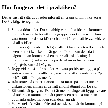
Hur fungerar det i praktiken?
Det är bäst att sätta upp regler inför att en brainstorming ska göras.
De 7 viktigaste reglerna:
Skippa dömandet. Du vet aldrig var de bra idéerna kommer
ifrån och nyckeln för att alla i grupper ska känna att de kan
vara öppna med sina idéer och att det är okej att bygga vidare
på allas idéer.
Tillåt mer galna idéer. Det gör ofta att kreativiteten flödar och
även om det kanske inte är genomförbart kan de leda till att
någon annan kommer på en mer realistisk lösning. I
brainstorming tänker vi inte på de tekniska hinder som
möjligtvis kan stå i vägen.
Bygg vidare på andras idéer. Att vara positiv och bygga på
andras idéer är inte alltid lätt, men testa att använda ordet “ja,
och” istället för “ja, men”.
Håll fokus på ämnet. Försök att ha fokus på ämnet under
diskussionen, annars är det lätt att omfattning blir för stor.
Ett samtal åt gången. Teamet är mer benänget att bygga vidare
på idéer och komma framåt i processen om alla riktar sin
uppmärksamhet mot den som delar sin idé.
Var visuell. Använd både ord och skisser när du kommer på
nya idéer.