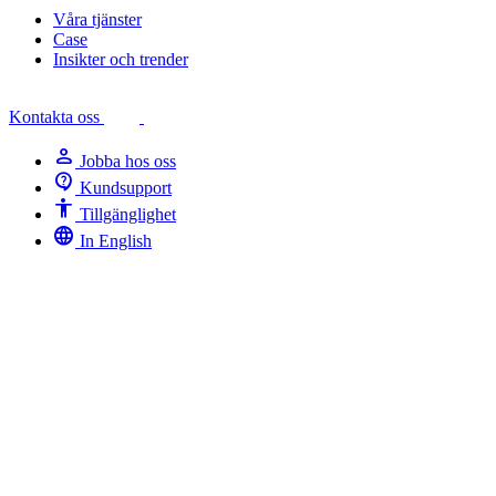
Våra tjänster
Case
Insikter och trender
Kontakta oss
person
Jobba hos oss
contact_support
Kundsupport
Accessibility
Tillgänglighet
language
In English