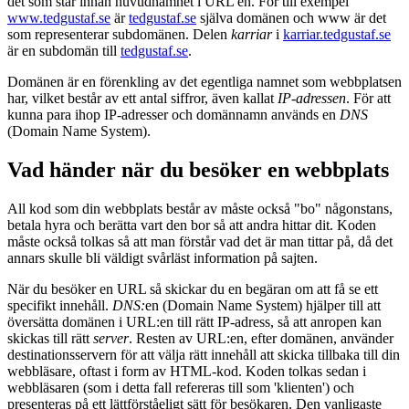
det som står innan huvudnamnet i URL'en. För till exempel
www.tedgustaf.se
är
tedgustaf.se
själva domänen och www är det
som representerar subdomänen. Delen
karriar
i
karriar.tedgustaf.se
är en subdomän till
tedgustaf.se
.
Domänen är en förenkling av det egentliga namnet som webbplatsen
har, vilket består av ett antal siffror, även kallat
IP-adressen
. För att
kunna para ihop IP-adresser och domännamn används en
DNS
(Domain Name System).
Vad händer när du besöker en webbplats
All kod som din webbplats består av måste också "bo" någonstans,
betala hyra och berätta vart den bor så att andra hittar dit. Koden
måste också tolkas så att man förstår vad det är man tittar på, då det
annars skulle bli väldigt svårläst information på sajten.
När du besöker en URL så skickar du en begäran om att få se ett
specifikt innehåll.
DNS:
en (Domain Name System) hjälper till att
översätta domänen i URL:en till rätt IP-adress, så att anropen kan
skickas till rätt
server
. Resten av URL:en, efter domänen, använder
destinationsservern för att välja rätt innehåll att skicka tillbaka till din
webbläsare, oftast i form av HTML-kod. Koden tolkas sedan i
webbläsaren (som i detta fall refereras till som 'klienten') och
presenteras på ett lättförståeligt sätt för besökaren. Den vanligaste