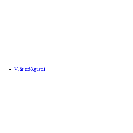
Vi är ted&gustaf