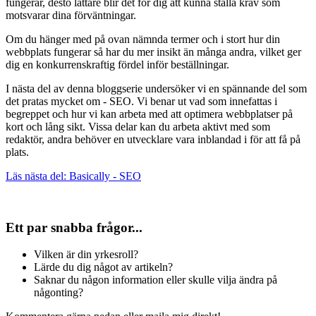
fungerar, desto lättare blir det för dig att kunna ställa krav som
motsvarar dina förväntningar.
Om du hänger med på ovan nämnda termer och i stort hur din
webbplats fungerar så har du mer insikt än många andra, vilket ger
dig en konkurrenskraftig fördel inför beställningar.
I nästa del av denna bloggserie undersöker vi en spännande del som
det pratas mycket om - SEO. Vi benar ut vad som innefattas i
begreppet och hur vi kan arbeta med att optimera webbplatser på
kort och lång sikt. Vissa delar kan du arbeta aktivt med som
redaktör, andra behöver en utvecklare vara inblandad i för att få på
plats.
Läs nästa del: Basically - SEO
Ett par snabba frågor...
Vilken är din yrkesroll?
Lärde du dig något av artikeln?
Saknar du någon information eller skulle vilja ändra på
någonting?