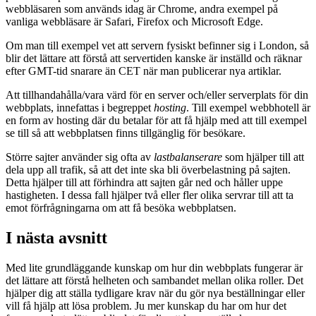
webbläsaren som används idag är Chrome, andra exempel på
vanliga webbläsare är Safari, Firefox och Microsoft Edge.
Om man till exempel vet att servern fysiskt befinner sig i London, så
blir det lättare att förstå att servertiden kanske är inställd och räknar
efter GMT-tid snarare än CET när man publicerar nya artiklar.
Att tillhandahålla/vara värd för en server och/eller serverplats för din
webbplats, innefattas i begreppet
hosting
. Till exempel webbhotell är
en form av hosting där du betalar för att få hjälp med att till exempel
se till så att webbplatsen finns tillgänglig för besökare.
Större sajter använder sig ofta av
lastbalanserare
som hjälper till att
dela upp all trafik, så att det inte ska bli överbelastning på sajten.
Detta hjälper till att förhindra att sajten går ned och håller uppe
hastigheten. I dessa fall hjälper två eller fler olika servrar till att ta
emot förfrågningarna om att få besöka webbplatsen.
I nästa avsnitt
Med lite grundläggande kunskap om hur din webbplats fungerar är
det lättare att förstå helheten och sambandet mellan olika roller. Det
hjälper dig att ställa tydligare krav när du gör nya beställningar eller
vill få hjälp att lösa problem. Ju mer kunskap du har om hur det