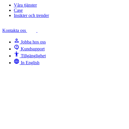
Våra tjänster
Case
Insikter och trender
Kontakta oss
person
Jobba hos oss
contact_support
Kundsupport
Accessibility
Tillgänglighet
language
In English