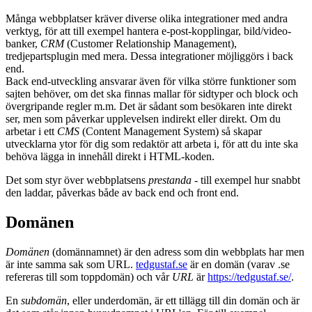
Många webbplatser kräver diverse olika integrationer med andra
verktyg, för att till exempel hantera e-post-kopplingar, bild/video-
banker,
CRM
(Customer Relationship Management),
tredjepartsplugin med mera. Dessa integrationer möjliggörs i back
end.
Back end-utveckling ansvarar även för vilka större funktioner som
sajten behöver, om det ska finnas mallar för sidtyper och block och
övergripande regler m.m. Det är sådant som besökaren inte direkt
ser, men som påverkar upplevelsen indirekt eller direkt. Om du
arbetar i ett
CMS
(Content Management System) så skapar
utvecklarna ytor för dig som redaktör att arbeta i, för att du inte ska
behöva lägga in innehåll direkt i HTML-koden.
Det som styr över webbplatsens
prestanda -
till exempel hur snabbt
den laddar, påverkas både av back end och front end.
Domänen
Domänen
(domännamnet) är den adress som din webbplats har men
är inte samma sak som URL.
tedgustaf.se
är en domän (varav .se
refereras till som toppdomän) och vår
URL
är
https://tedgustaf.se/
.
En
subdomän
, eller underdomän, är ett tillägg till din domän och är