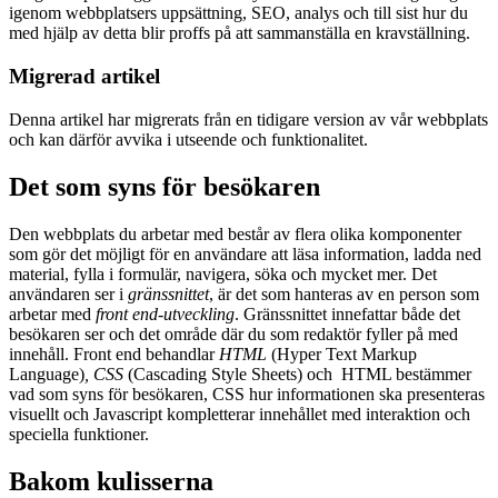
igenom webbplatsers uppsättning, SEO, analys och till sist hur du
med hjälp av detta blir proffs på att sammanställa en kravställning.
Migrerad artikel
Denna artikel har migrerats från en tidigare version av vår webbplats
och kan därför avvika i utseende och funktionalitet.
Det som syns för besökaren
Den webbplats du arbetar med består av flera olika komponenter
som gör det möjligt för en användare att läsa information, ladda ned
material, fylla i formulär, navigera, söka och mycket mer. Det
användaren ser i
gränssnittet
, är det som hanteras av en person som
arbetar med
front end-utveckling
. Gränssnittet innefattar både det
besökaren ser och det område där du som redaktör fyller på med
innehåll. Front end behandlar
HTML
(Hyper Text Markup
Language)
, CSS
(Cascading Style Sheets) och HTML bestämmer
vad som syns för besökaren, CSS hur informationen ska presenteras
visuellt och Javascript kompletterar innehållet med interaktion och
speciella funktioner.
Bakom kulisserna