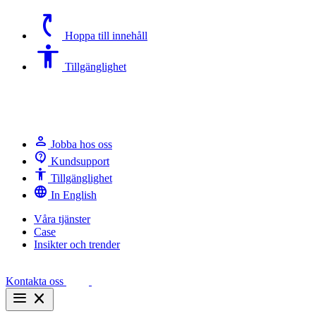
switch_access_shortcut
Hoppa till innehåll
Accessibility
Tillgänglighet
person
Jobba hos oss
contact_support
Kundsupport
Accessibility
Tillgänglighet
language
In English
Våra tjänster
Case
Insikter och trender
Kontakta oss
menu
close