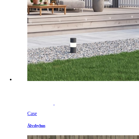
Case
Älvsbyhus