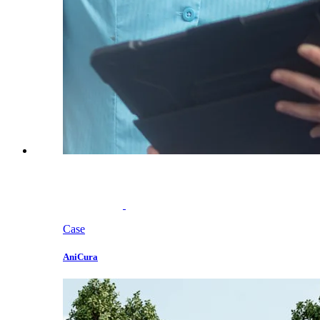
Case
AniCura