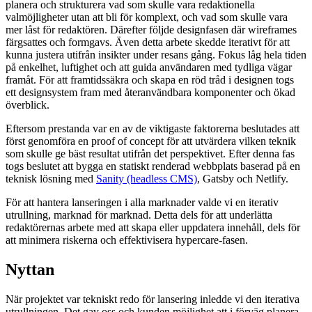
planera och strukturera vad som skulle vara redaktionella
valmöjligheter utan att bli för komplext, och vad som skulle vara
mer låst för redaktören. Därefter följde designfasen där wireframes
färgsattes och formgavs. Även detta arbete skedde iterativt för att
kunna justera utifrån insikter under resans gång. Fokus låg hela tiden
på enkelhet, luftighet och att guida användaren med tydliga vägar
framåt. För att framtidssäkra och skapa en röd tråd i designen togs
ett designsystem fram med återanvändbara komponenter och ökad
överblick.
Eftersom prestanda var en av de viktigaste faktorerna beslutades att
först genomföra en proof of concept för att utvärdera vilken teknik
som skulle ge bäst resultat utifrån det perspektivet. Efter denna fas
togs beslutet att bygga en statiskt renderad webbplats baserad på en
teknisk lösning med
Sanity (headless CMS)
, Gatsby och Netlify.
För att hantera lanseringen i alla marknader valde vi en iterativ
utrullning, marknad för marknad. Detta dels för att underlätta
redaktörernas arbete med att skapa eller uppdatera innehåll, dels för
att minimera riskerna och effektivisera hypercare-fasen.
Nyttan
När projektet var tekniskt redo för lansering inledde vi den iterativa
utrullningen. Det gav oss och kunden möjlighet att i förväg planera