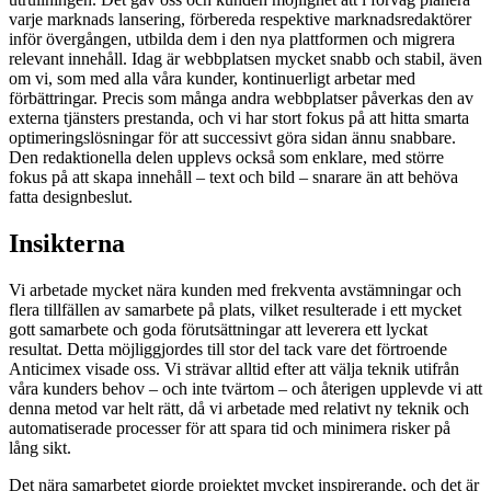
varje marknads lansering, förbereda respektive marknadsredaktörer
inför övergången, utbilda dem i den nya plattformen och migrera
relevant innehåll. Idag är webbplatsen mycket snabb och stabil, även
om vi, som med alla våra kunder, kontinuerligt arbetar med
förbättringar. Precis som många andra webbplatser påverkas den av
externa tjänsters prestanda, och vi har stort fokus på att hitta smarta
optimeringslösningar för att successivt göra sidan ännu snabbare.
Den redaktionella delen upplevs också som enklare, med större
fokus på att skapa innehåll – text och bild – snarare än att behöva
fatta designbeslut.
Insikterna
Vi arbetade mycket nära kunden med frekventa avstämningar och
flera tillfällen av samarbete på plats, vilket resulterade i ett mycket
gott samarbete och goda förutsättningar att leverera ett lyckat
resultat. Detta möjliggjordes till stor del tack vare det förtroende
Anticimex visade oss. Vi strävar alltid efter att välja teknik utifrån
våra kunders behov – och inte tvärtom – och återigen upplevde vi att
denna metod var helt rätt, då vi arbetade med relativt ny teknik och
automatiserade processer för att spara tid och minimera risker på
lång sikt.
Det nära samarbetet gjorde projektet mycket inspirerande, och det är