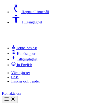
switch_access_shortcut
Hoppa till innehåll
Accessibility
Tillgänglighet
person
Jobba hos oss
contact_support
Kundsupport
Accessibility
Tillgänglighet
language
In English
Våra tjänster
Case
Insikter och trender
Kontakta oss
menu
close