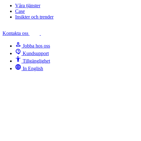
Våra tjänster
Case
Insikter och trender
Kontakta oss
person
Jobba hos oss
contact_support
Kundsupport
Accessibility
Tillgänglighet
language
In English