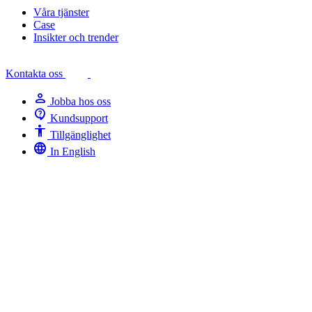
Våra tjänster
Case
Insikter och trender
Kontakta oss
person
Jobba hos oss
contact_support
Kundsupport
Accessibility
Tillgänglighet
language
In English