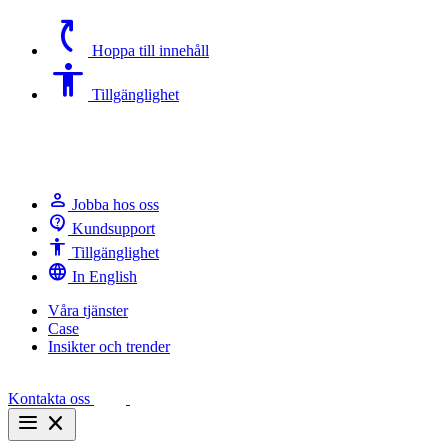
switch_access_shortcut
Hoppa till innehåll
Accessibility
Tillgänglighet
person
Jobba hos oss
contact_support
Kundsupport
Accessibility
Tillgänglighet
language
In English
Våra tjänster
Case
Insikter och trender
Kontakta oss
menu
close