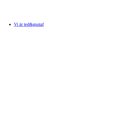
Vi är ted&gustaf