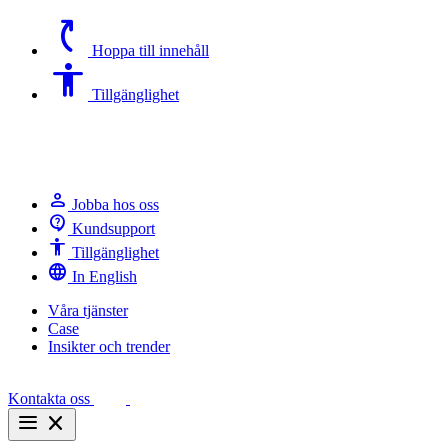
switch_access_shortcut
Hoppa till innehåll
Accessibility
Tillgänglighet
person
Jobba hos oss
contact_support
Kundsupport
Accessibility
Tillgänglighet
language
In English
Våra tjänster
Case
Insikter och trender
Kontakta oss
menu
close