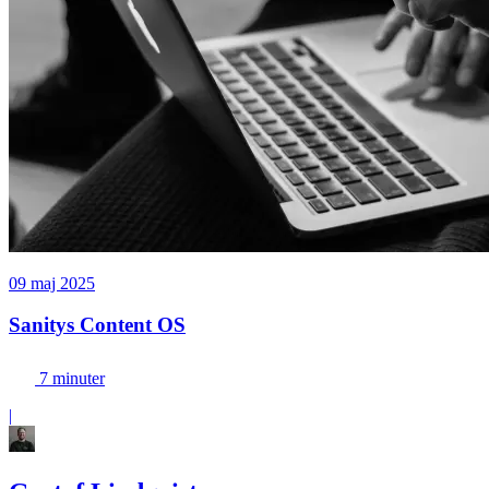
09 maj 2025
Sanitys Content OS
7 minuter
|