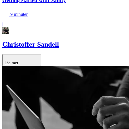
Getting started with Sanity
9 minuter
|
Christoffer Sandell
Läs mer