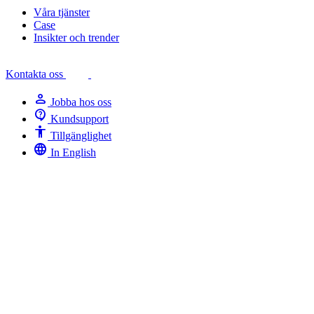
Våra tjänster
Case
Insikter och trender
Kontakta oss
person
Jobba hos oss
contact_support
Kundsupport
Accessibility
Tillgänglighet
language
In English