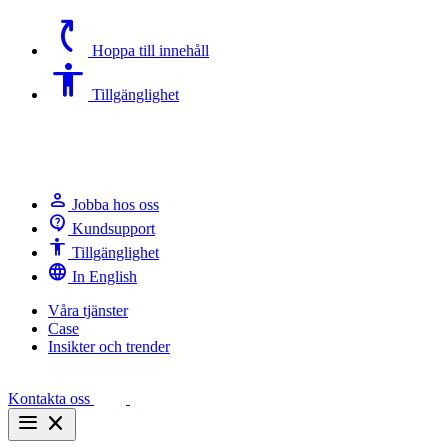
switch_access_shortcut
Hoppa till innehåll
Accessibility
Tillgänglighet
person
Jobba hos oss
contact_support
Kundsupport
Accessibility
Tillgänglighet
language
In English
Våra tjänster
Case
Insikter och trender
Kontakta oss
menu
close