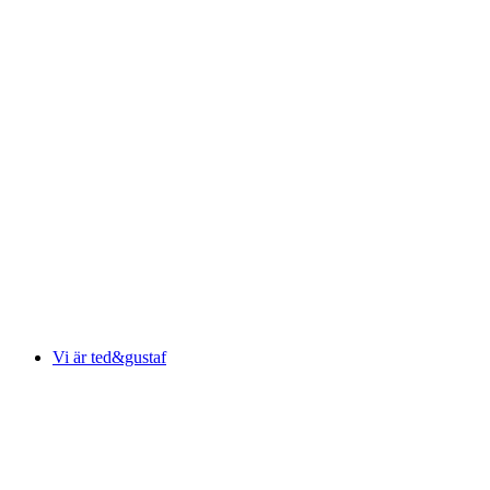
Vi är ted&gustaf