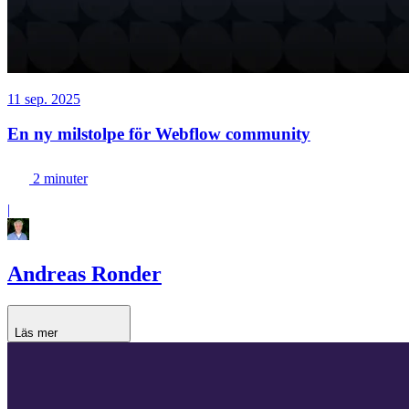
11 sep. 2025
En ny milstolpe för Webflow community
2 minuter
|
Andreas Ronder
Läs mer