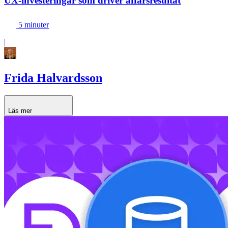
UX-investeringar som driver affärsresultat
5 minuter
|
Frida Halvardsson
Läs mer