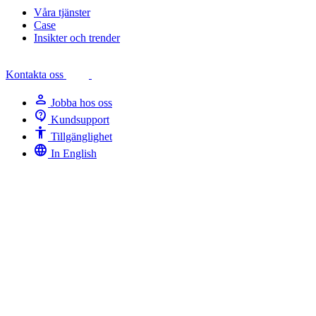
Våra tjänster
Case
Insikter och trender
Kontakta oss
person
Jobba hos oss
contact_support
Kundsupport
Accessibility
Tillgänglighet
language
In English