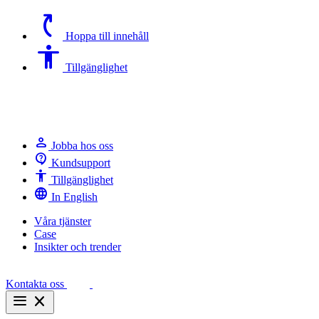
switch_access_shortcut
Hoppa till innehåll
Accessibility
Tillgänglighet
person
Jobba hos oss
contact_support
Kundsupport
Accessibility
Tillgänglighet
language
In English
Våra tjänster
Case
Insikter och trender
Kontakta oss
menu
close