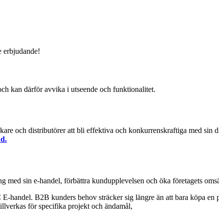
e erbjudande!
och kan därför avvika i utseende och funktionalitet.
are och distributörer att bli effektiva och konkurrenskraftiga med sin d
d.
ång med sin e-handel, förbättra kundupplevelsen och öka företagets oms
andel. B2B kunders behov sträcker sig längre än att bara köpa en pr
tillverkas för specifika projekt och ändamål,