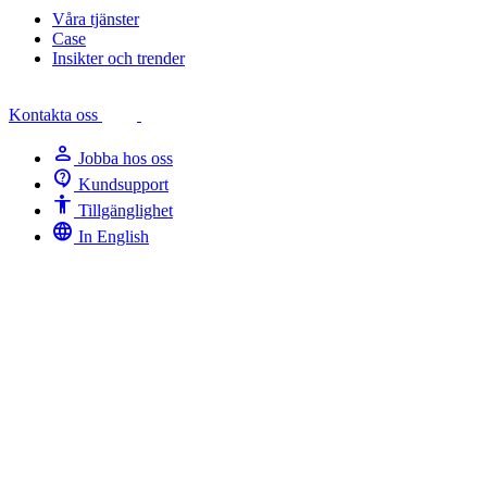
Våra tjänster
Case
Insikter och trender
Kontakta oss
person
Jobba hos oss
contact_support
Kundsupport
Accessibility
Tillgänglighet
language
In English