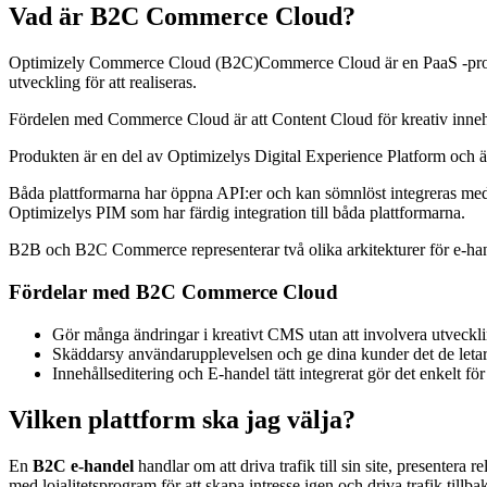
Vad är B2C Commerce Cloud?
Optimizely Commerce Cloud (B2C)Commerce Cloud är en PaaS -produkt o
utveckling för att realiseras.
Fördelen med Commerce Cloud är att Content Cloud för kreativ innehål
Produkten är en del av Optimizelys Digital Experience Platform och ä
Båda plattformarna har öppna API:er och kan sömnlöst integreras med
Optimizelys PIM som har färdig integration till båda plattformarna.
B2B och B2C Commerce representerar två olika arkitekturer för e-ha
Fördelar med B2C Commerce Cloud
Gör många ändringar i kreativt CMS utan att involvera utveckl
Skäddarsy användarupplevelsen och ge dina kunder det de letar 
Innehållseditering och E-handel tätt integrerat gör det enkelt 
Vilken plattform ska jag välja?
En
B2C e-handel
handlar om att driva trafik till sin site, presenter
med lojalitetsprogram för att skapa intresse igen och driva trafik til