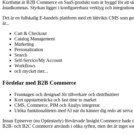
Kortfattat är B2B Commerce en SaaS-produkt som är byggd för att st
åstadkommas. Styrkan ligger i konfigurerbara verktyg och integratio
Det är en fullskalig E-handels plattform med ett lättvikts CMS som ger 
är...
Cart & Checkout
Catalog Management
Marketing
Personalization
Search
Self-Service/My Account
Workflows
och mycket mer...
Fördelar med B2B Commerce
Framtagen och designad för tillverkare och distributörer
Kort uppstartsträcka och fast time to market
CMS, Commerce, PIM och Analys integrerat
Utöka funktionaliteten med AI när du känner dig redo att serva
Innan Episerver (nu Optimizely) förvärvade Insight Commerce hade d
B2B- och B2C Commerce används i olika syften, men det är inget som s