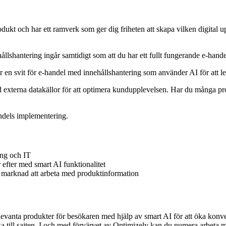
ch har ett ramverk som ger dig friheten att skapa vilken digital uppl
lshantering ingår samtidigt som att du har ett fullt fungerande e-hand
r en svit för e-handel med innehållshantering som använder AI för att l
 externa datakällor för att optimera kundupplevelsen. Har du många pr
ndels implementering.
ing och IT
efter med smart AI funktionalitet
för marknad att arbeta med produktinformation
a relevanta produkter för besökaren med hjälp av smart AI för att öka ko
lbaka till sajten. I och med förvärvet av Optimizely kan du numera arbet