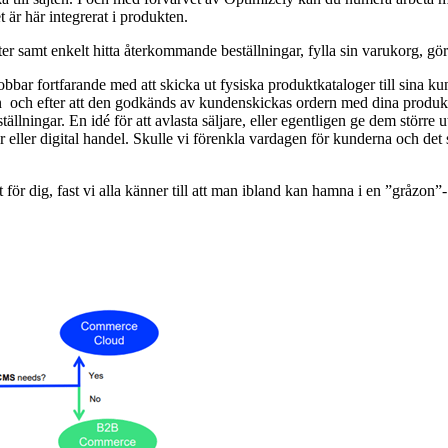
t är här integrerat i produkten.
ter samt enkelt hitta återkommande beställningar, fylla sin varukorg, göra
bar fortfarande med att skicka ut fysiska produktkataloger till sina kunde
nden och efter att den godkänds av kundenskickas ordern med dina produkte
ningar. En idé för att avlasta säljare, eller egentligen ge dem större 
ler eller digital handel. Skulle vi förenkla vardagen för kunderna och d
t för dig, fast vi alla känner till att man ibland kan hamna i en ”gråzon”-