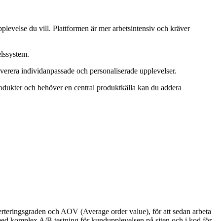
evelse du vill. Plattformen är mer arbetsintensiv och kräver
elssystem.
everera individanpassade och personaliserade upplevelser.
odukter och behöver en central produktkälla kan du addera
nverteringsgraden och AOV (Average order value), för att sedan arbeta
a med komplex A/B testning för kundupplevelsen på siten och i kod för