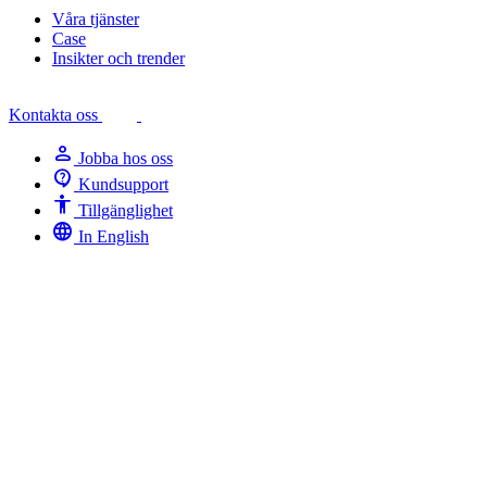
Våra tjänster
Case
Insikter och trender
Kontakta oss
person
Jobba hos oss
contact_support
Kundsupport
Accessibility
Tillgänglighet
language
In English