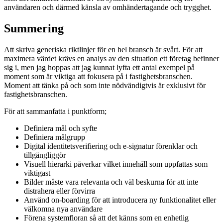
användaren och därmed känsla av omhändertagande och trygghet.
Summering
Att skriva generiska riktlinjer för en hel bransch är svårt. För att
maximera värdet krävs en analys av den situation ett företag befinner
sig i, men jag hoppas att jag kunnat lyfta ett antal exempel på
moment som är viktiga att fokusera på i fastighetsbranschen.
Moment att tänka på och som inte nödvändigtvis är exklusivt för
fastighetsbranschen.
För att sammanfatta i punktform;
Definiera mål och syfte
Definiera målgrupp
Digital identitetsverifiering och e-signatur förenklar och
tillgängliggör
Visuell hierarki påverkar vilket innehåll som uppfattas som
viktigast
Bilder måste vara relevanta och väl beskurna för att inte
distrahera eller förvirra
Använd on-boarding för att introducera ny funktionalitet eller
välkomna nya användare
Förena systemfloran så att det känns som en enhetlig