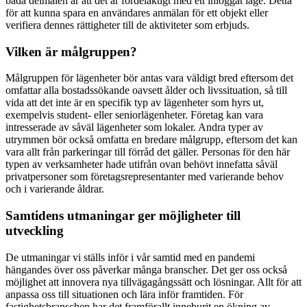
båda delmålen är att det är fördelaktigt med ett inloggat läge. Detta
för att kunna spara en användares anmälan för ett objekt eller
verifiera dennes rättigheter till de aktiviteter som erbjuds.
Vilken är målgruppen?
Målgruppen för lägenheter bör antas vara väldigt bred eftersom det
omfattar alla bostadssökande oavsett ålder och livssituation, så till
vida att det inte är en specifik typ av lägenheter som hyrs ut,
exempelvis student- eller seniorlägenheter. Företag kan vara
intresserade av såväl lägenheter som lokaler. Andra typer av
utrymmen bör också omfatta en bredare målgrupp, eftersom det kan
vara allt från parkeringar till förråd det gäller. Personas för den här
typen av verksamheter hade utifrån ovan behövt innefatta såväl
privatpersoner som företagsrepresentanter med varierande behov
och i varierande åldrar.
Samtidens utmaningar ger möjligheter till
utveckling
De utmaningar vi ställs inför i vår samtid med en pandemi
hängandes över oss påverkar många branscher. Det ger oss också
möjlighet att innovera nya tillvägagångssätt och lösningar. Allt för att
anpassa oss till situationen och lära inför framtiden. För
fastighetsbranschen har det framförallt inneburit en ökning av