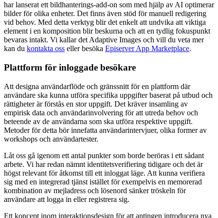
har lanserat ett bildhanterings-add-on som med hjälp av AI optimerar
bilder för olika enheter. Det finns även stöd för manuell redigering
vid behov. Med detta verktyg blir det enkelt att undvika att viktiga
element i en komposition blir beskurna och att en tydlig fokuspunkt
bevaras intakt. Vi kallar det Adaptive Images och vill du veta mer
kan du
kontakta oss
eller besöka
Episerver App Marketplace
.
Plattform för inloggade besökare
Att designa användarflöde och gränssnitt för en plattform där
användare ska kunna utföra specifika uppgifter baserat på utbud och
rättigheter är förstås en stor uppgift. Det kräver insamling av
empirisk data och användarinvolvering för att utreda behov och
beteende av de användarna som ska utföra respektive uppgift.
Metoder för detta bör innefatta användarintervjuer, olika former av
workshops och användartester.
Låt oss gå igenom ett antal punkter som borde beröras i ett sådant
arbete. Vi har redan nämnt identitetsverifiering tidigare och det är
högst relevant för åtkomst till ett inloggat läge. Att kunna verifiera
sig med en integrerad tjänst istället för exempelvis en memorerad
kombination av mejladress och lösenord sänker tröskeln för
användare att logga in eller registrera sig.
Ett koncept inom interaktionsdesign för att antingen introducera nya