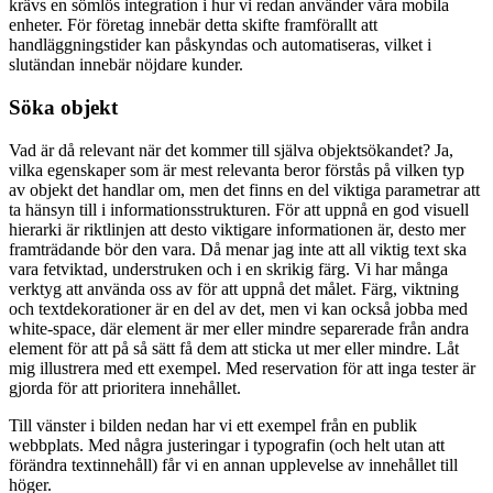
krävs en sömlös integration i hur vi redan använder våra mobila
enheter. För företag innebär detta skifte framförallt att
handläggningstider kan påskyndas och automatiseras, vilket i
slutändan innebär nöjdare kunder.
Söka objekt
Vad är då relevant när det kommer till själva objektsökandet? Ja,
vilka egenskaper som är mest relevanta beror förstås på vilken typ
av objekt det handlar om, men det finns en del viktiga parametrar att
ta hänsyn till i informationsstrukturen. För att uppnå en god visuell
hierarki är riktlinjen att desto viktigare informationen är, desto mer
framträdande bör den vara. Då menar jag inte att all viktig text ska
vara fetviktad, understruken och i en skrikig färg. Vi har många
verktyg att använda oss av för att uppnå det målet. Färg, viktning
och textdekorationer är en del av det, men vi kan också jobba med
white-space, där element är mer eller mindre separerade från andra
element för att på så sätt få dem att sticka ut mer eller mindre. Låt
mig illustrera med ett exempel. Med reservation för att inga tester är
gjorda för att prioritera innehållet.
Till vänster i bilden nedan har vi ett exempel från en publik
webbplats. Med några justeringar i typografin (och helt utan att
förändra textinnehåll) får vi en annan upplevelse av innehållet till
höger.