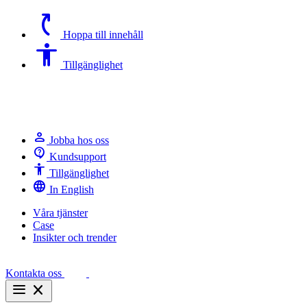
switch_access_shortcut
Hoppa till innehåll
Accessibility
Tillgänglighet
person
Jobba hos oss
contact_support
Kundsupport
Accessibility
Tillgänglighet
language
In English
Våra tjänster
Case
Insikter och trender
Kontakta oss
menu
close