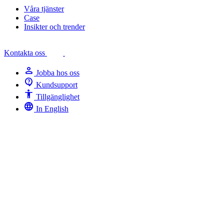
Våra tjänster
Case
Insikter och trender
Kontakta oss
person
Jobba hos oss
contact_support
Kundsupport
Accessibility
Tillgänglighet
language
In English