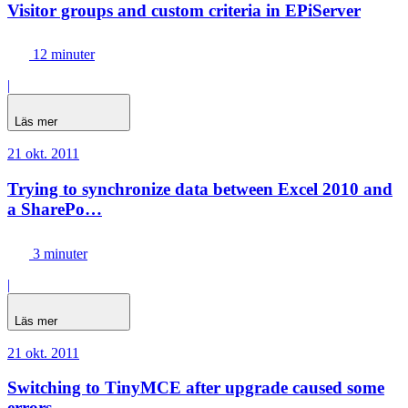
Visitor groups and custom criteria in EPiServer
12 minuter
|
Läs mer
21 okt. 2011
Trying to synchronize data between Excel 2010 and
a SharePo…
3 minuter
|
Läs mer
21 okt. 2011
Switching to TinyMCE after upgrade caused some
errors