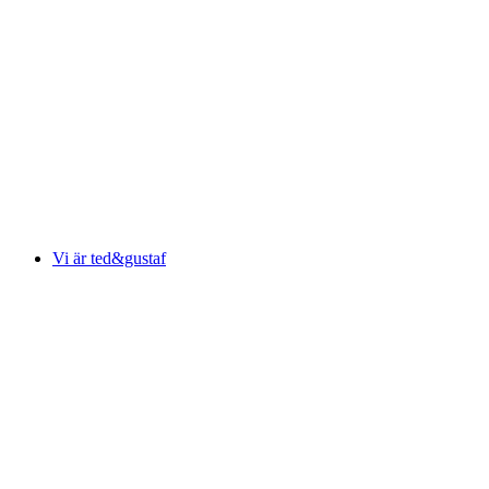
Vi är ted&gustaf