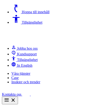
switch_access_shortcut
Hoppa till innehåll
Accessibility
Tillgänglighet
person
Jobba hos oss
contact_support
Kundsupport
Accessibility
Tillgänglighet
language
In English
Våra tjänster
Case
Insikter och trender
Kontakta oss
menu
close