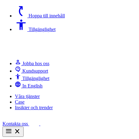
switch_access_shortcut
Hoppa till innehåll
Accessibility
Tillgänglighet
person
Jobba hos oss
contact_support
Kundsupport
Accessibility
Tillgänglighet
language
In English
Våra tjänster
Case
Insikter och trender
Kontakta oss
menu
close