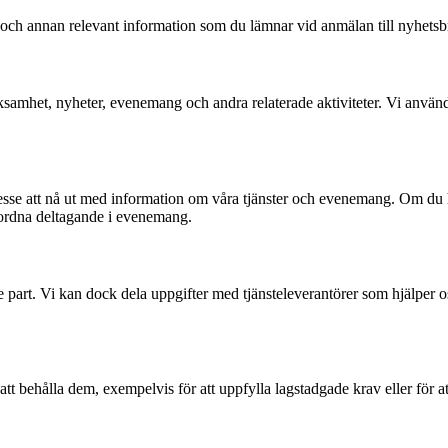
ch annan relevant information som du lämnar vid anmälan till nyhetsbr
ksamhet, nyheter, evenemang och andra relaterade aktiviteter. Vi använd
sse att nå ut med information om våra tjänster och evenemang. Om du har
r ordna deltagande i evenemang.
dje part. Vi kan dock dela uppgifter med tjänsteleverantörer som hjälper o
att behålla dem, exempelvis för att uppfylla lagstadgade krav eller för at