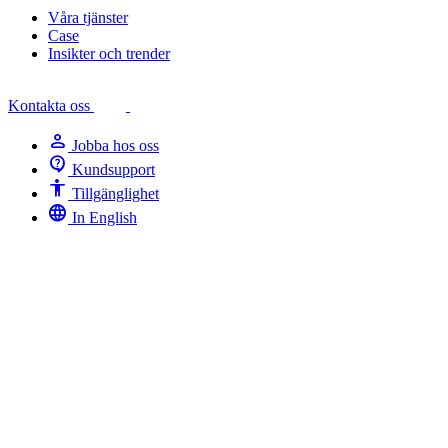
Våra tjänster
Case
Insikter och trender
Kontakta oss
person
Jobba hos oss
contact_support
Kundsupport
Accessibility
Tillgänglighet
language
In English