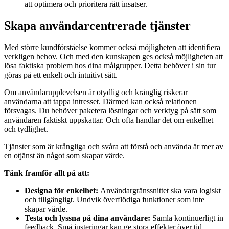
att optimera och prioritera rätt insatser.
Skapa användarcentrerade tjänster
Med större kundförståelse kommer också möjligheten att identifiera
verkligen behov. Och med den kunskapen ges också möjligheten att
lösa faktiska problem hos dina målgrupper. Detta behöver i sin tur
göras på ett enkelt och intuitivt sätt.
Om användarupplevelsen är otydlig och krånglig riskerar
användarna att tappa intresset. Därmed kan också relationen
försvagas. Du behöver paketera lösningar och verktyg på sätt som
användaren faktiskt uppskattar. Och ofta handlar det om enkelhet
och tydlighet.
Tjänster som är krångliga och svåra att förstå och använda är mer av
en otjänst än något som skapar värde.
Tänk framför allt på att:
Designa för enkelhet:
Användargränssnittet ska vara logiskt
och tillgängligt. Undvik överflödiga funktioner som inte
skapar värde.
Testa och lyssna på dina användare:
Samla kontinuerligt in
feedback. Små justeringar kan ge stora effekter över tid.