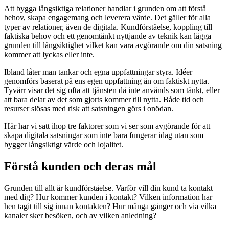
Att bygga långsiktiga relationer handlar i grunden om att förstå
behov, skapa engagemang och leverera värde. Det gäller för alla
typer av relationer, även de digitala. Kundförståelse, koppling till
faktiska behov och ett genomtänkt nyttjande av teknik kan lägga
grunden till långsiktighet vilket kan vara avgörande om din satsning
kommer att lyckas eller inte.
Ibland låter man tankar och egna uppfattningar styra. Idéer
genomförs baserat på ens egen uppfattning än om faktiskt nytta.
Tyvärr visar det sig ofta att tjänsten då inte används som tänkt, eller
att bara delar av det som gjorts kommer till nytta. Både tid och
resurser slösas med risk att satsningen görs i onödan.
Här har vi satt ihop tre faktorer som vi ser som avgörande för att
skapa digitala satsningar som inte bara fungerar idag utan som
bygger långsiktigt värde och lojalitet.
Förstå kunden och deras mål
Grunden till allt är kundförståelse. Varför vill din kund ta kontakt
med dig? Hur kommer kunden i kontakt? Vilken information har
hen tagit till sig innan kontakten? Hur många gånger och via vilka
kanaler sker besöken, och av vilken anledning?