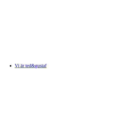
Vi är ted&gustaf