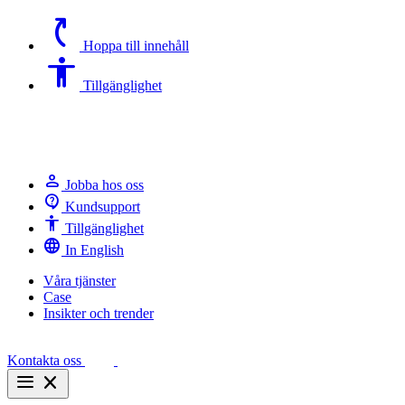
switch_access_shortcut
Hoppa till innehåll
Accessibility
Tillgänglighet
person
Jobba hos oss
contact_support
Kundsupport
Accessibility
Tillgänglighet
language
In English
Våra tjänster
Case
Insikter och trender
Kontakta oss
menu
close