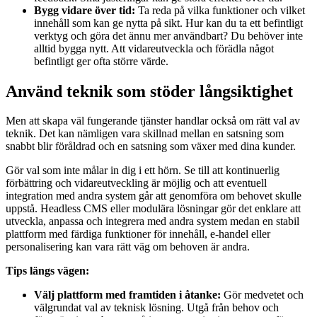
Bygg vidare över tid:
Ta reda på vilka funktioner och vilket
innehåll som kan ge nytta på sikt. Hur kan du ta ett befintligt
verktyg och göra det ännu mer användbart? Du behöver inte
alltid bygga nytt. Att vidareutveckla och förädla något
befintligt ger ofta större värde.
Använd teknik som stöder långsiktighet
Men att skapa väl fungerande tjänster handlar också om rätt val av
teknik. Det kan nämligen vara skillnad mellan en satsning som
snabbt blir föråldrad och en satsning som växer med dina kunder.
Gör val som inte målar in dig i ett hörn. Se till att kontinuerlig
förbättring och vidareutveckling är möjlig och att eventuell
integration med andra system går att genomföra om behovet skulle
uppstå. Headless CMS eller modulära lösningar gör det enklare att
utveckla, anpassa och integrera med andra system medan en stabil
plattform med färdiga funktioner för innehåll, e-handel eller
personalisering kan vara rätt väg om behoven är andra.
Tips längs vägen:
Välj plattform med framtiden i åtanke:
Gör medvetet och
välgrundat val av teknisk lösning. Utgå från behov och