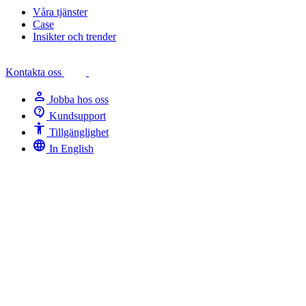
Våra tjänster
Case
Insikter och trender
Kontakta oss
person
Jobba hos oss
contact_support
Kundsupport
Accessibility
Tillgänglighet
language
In English