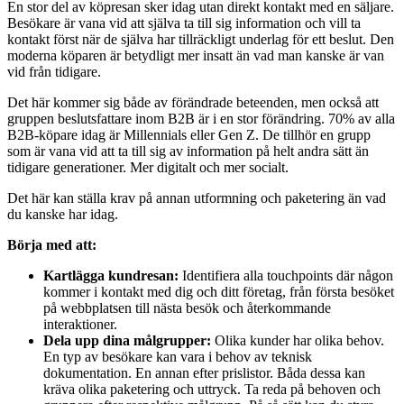
En stor del av köpresan sker idag utan direkt kontakt med en säljare.
Besökare är vana vid att själva ta till sig information och vill ta
kontakt först när de själva har tillräckligt underlag för ett beslut. Den
moderna köparen är betydligt mer insatt än vad man kanske är van
vid från tidigare.
Det här kommer sig både av förändrade beteenden, men också att
gruppen beslutsfattare inom B2B är i en stor förändring. 70% av alla
B2B-köpare idag är Millennials eller Gen Z. De tillhör en grupp
som är vana vid att ta till sig av information på helt andra sätt än
tidigare generationer. Mer digitalt och mer socialt.
Det här kan ställa krav på annan utformning och paketering än vad
du kanske har idag.
Börja med att:
Kartlägga kundresan:
Identifiera alla touchpoints där någon
kommer i kontakt med dig och ditt företag, från första besöket
på webbplatsen till nästa besök och återkommande
interaktioner.
Dela upp dina målgrupper:
Olika kunder har olika behov.
En typ av besökare kan vara i behov av teknisk
dokumentation. En annan efter prislistor. Båda dessa kan
kräva olika paketering och uttryck. Ta reda på behoven och