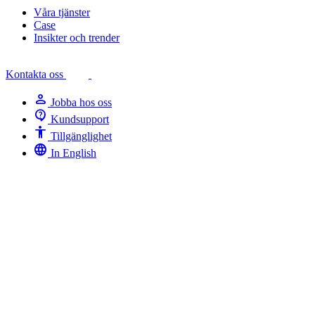
Våra tjänster
Case
Insikter och trender
Kontakta oss
person
Jobba hos oss
contact_support
Kundsupport
Accessibility
Tillgänglighet
language
In English