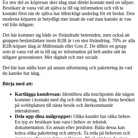
En stor del av köpresan sker idag utan direkt kontakt med en säljare.
Besökare är vana vid att själva ta till sig information och vill ta
kontakt först när de själva har tillräckligt underlag för ett beslut. Den
moderna köparen är betydligt mer insatt än vad man kanske är van
vid från tidigare.
Det här kommer sig både av förändrade beteenden, men också att
gruppen beslutsfattare inom B2B är i en stor förändring. 70% av alla
B2B-köpare idag är Millennials eller Gen Z. De tillhör en grupp
som är vana vid att ta till sig av information på helt andra sätt än
tidigare generationer. Mer digitalt och mer socialt.
Det här kan ställa krav på annan utformning och paketering än vad
du kanske har idag.
Börja med att:
Kartlägga kundresan:
Identifiera alla touchpoints där någon
kommer i kontakt med dig och ditt företag, från första besöket
på webbplatsen till nästa besök och återkommande
interaktioner.
Dela upp dina målgrupper:
Olika kunder har olika behov.
En typ av besökare kan vara i behov av teknisk
dokumentation. En annan efter prislistor. Båda dessa kan
kräva olika paketering och uttryck. Ta reda på behoven och