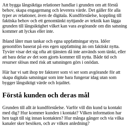
Att bygga långsiktiga relationer handlar i grunden om att förstå
behov, skapa engagemang och leverera värde. Det gäller för alla
typer av relationer, även de digitala. Kundförståelse, koppling till
faktiska behov och ett genomtänkt nyttjande av teknik kan lägga
grunden till långsiktighet vilket kan vara avgörande om din satsning
kommer att lyckas eller inte.
Ibland låter man tankar och egna uppfattningar styra. Idéer
genomförs baserat på ens egen uppfattning än om faktiskt nytta.
Tyvärr visar det sig ofta att tjänsten då inte används som tänkt, eller
att bara delar av det som gjorts kommer till nytta. Både tid och
resurser slösas med risk att satsningen görs i onödan.
Här har vi satt ihop tre faktorer som vi ser som avgörande för att
skapa digitala satsningar som inte bara fungerar idag utan som
bygger långsiktigt värde och lojalitet.
Förstå kunden och deras mål
Grunden till allt är kundförståelse. Varför vill din kund ta kontakt
med dig? Hur kommer kunden i kontakt? Vilken information har
hen tagit till sig innan kontakten? Hur många gånger och via vilka
kanaler sker besöken, och av vilken anledning?