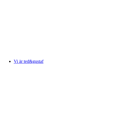
Vi är ted&gustaf