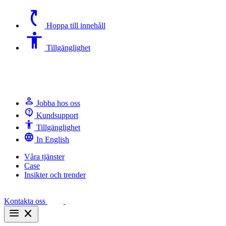
switch_access_shortcut
Hoppa till innehåll
Accessibility
Tillgänglighet
person
Jobba hos oss
contact_support
Kundsupport
Accessibility
Tillgänglighet
language
In English
Våra tjänster
Case
Insikter och trender
Kontakta oss
menu
close