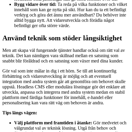
Bygg vidare över tid:
Ta reda på vilka funktioner och vilket
innehåll som kan ge nytta på sikt. Hur kan du ta ett befintligt
verktyg och göra det ännu mer användbart? Du behöver inte
alltid bygga nytt. Att vidareutveckla och förädla något
befintligt ger ofta större värde.
Använd teknik som stöder långsiktighet
Men att skapa väl fungerande tjänster handlar också om rätt val av
teknik. Det kan nämligen vara skillnad mellan en satsning som
snabbt blir föråldrad och en satsning som växer med dina kunder.
Gör val som inte målar in dig i ett hörn. Se till att kontinuerlig
förbättring och vidareutveckling är möjlig och att eventuell
integration med andra system går att genomföra om behovet skulle
uppstå. Headless CMS eller modulära lösningar gör det enklare att
utveckla, anpassa och integrera med andra system medan en stabil
plattform med färdiga funktioner för innehåll, e-handel eller
personalisering kan vara rätt väg om behoven är andra.
Tips längs vägen:
Välj plattform med framtiden i åtanke:
Gör medvetet och
välgrundat val av teknisk lösning. Utgå från behov och