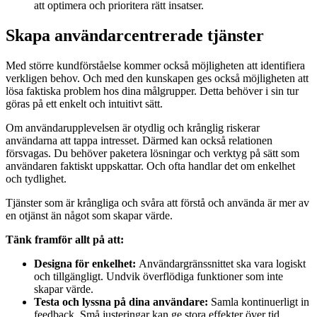
att optimera och prioritera rätt insatser.
Skapa användarcentrerade tjänster
Med större kundförståelse kommer också möjligheten att identifiera
verkligen behov. Och med den kunskapen ges också möjligheten att
lösa faktiska problem hos dina målgrupper. Detta behöver i sin tur
göras på ett enkelt och intuitivt sätt.
Om användarupplevelsen är otydlig och krånglig riskerar
användarna att tappa intresset. Därmed kan också relationen
försvagas. Du behöver paketera lösningar och verktyg på sätt som
användaren faktiskt uppskattar. Och ofta handlar det om enkelhet
och tydlighet.
Tjänster som är krångliga och svåra att förstå och använda är mer av
en otjänst än något som skapar värde.
Tänk framför allt på att:
Designa för enkelhet:
Användargränssnittet ska vara logiskt
och tillgängligt. Undvik överflödiga funktioner som inte
skapar värde.
Testa och lyssna på dina användare:
Samla kontinuerligt in
feedback. Små justeringar kan ge stora effekter över tid.