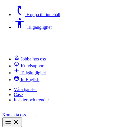
switch_access_shortcut
Hoppa till innehåll
Accessibility
Tillgänglighet
person
Jobba hos oss
contact_support
Kundsupport
Accessibility
Tillgänglighet
language
In English
Våra tjänster
Case
Insikter och trender
Kontakta oss
menu
close