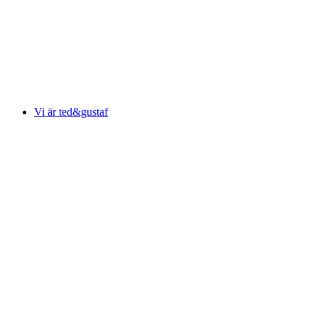
Vi är ted&gustaf