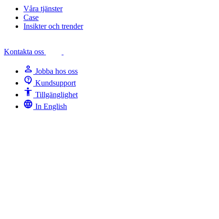
Våra tjänster
Case
Insikter och trender
Kontakta oss
person
Jobba hos oss
contact_support
Kundsupport
Accessibility
Tillgänglighet
language
In English